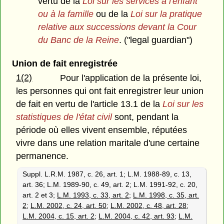
vertu de la
Loi sur les services à l'enfant
ou à la famille
ou de la
Loi sur la pratique
relative aux successions
devant la Cour
du Banc de la Reine
. ("legal guardian")
Union de fait enregistrée
1(2)
Pour l'application de la présente loi,
les personnes qui ont fait enregistrer leur union
de fait en vertu de l'article 13.1 de la
Loi sur les
statistiques de l'état civil
sont, pendant la
période où elles vivent ensemble, réputées
vivre dans une relation maritale d'une certaine
permanence.
Suppl. L.R.M. 1987, c. 26, art. 1; L.M. 1988-89, c. 13,
art. 36; L.M. 1989-90, c. 49, art. 2; L.M. 1991-92, c. 20,
art. 2 et 3;
L.M. 1993, c. 33, art. 2
;
L.M. 1998, c. 35, art.
2
;
L.M. 2002, c. 24, art. 50
;
L.M. 2002, c. 48, art. 28
;
L.M. 2004, c. 15, art. 2
;
L.M. 2004, c. 42, art. 93
;
L.M.