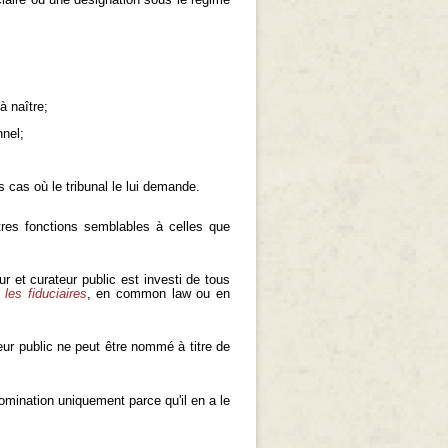
ciaire ou une désignation sous le régime
à naître;
nnel;
s cas où le tribunal le lui demande.
utres fonctions semblables à celles que
r et curateur public est investi de tous
 les fiduciaires
, en common law ou en
teur public ne peut être nommé à titre de
nomination uniquement parce qu'il en a le