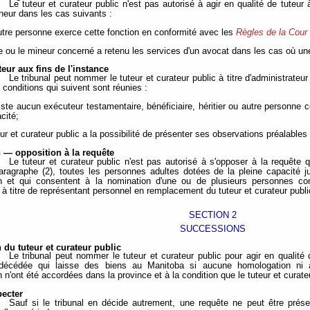
Le tuteur et curateur public n'est pas autorisé à agir en qualité de tuteur
neur dans les cas suivants :
utre personne exerce cette fonction en conformité avec les
Règles de la Cour
lte ou le mineur concerné a retenu les services d'un avocat dans les cas où une 
eur aux fins de l'instance
Le tribunal peut nommer le tuteur et curateur public à titre d'administrateu
 conditions qui suivent sont réunies :
existe aucun exécuteur testamentaire, bénéficiaire, héritier ou autre personne 
cité;
eur et curateur public a la possibilité de présenter ses observations préalable
n — opposition à la requête
Le tuteur et curateur public n'est pas autorisé à s'opposer à la requête
aragraphe (2), toutes les personnes adultes dotées de la pleine capacité ju
n et qui consentent à la nomination d'une ou de plusieurs personnes con
r à titre de représentant personnel en remplacement du tuteur et curateur publi
SECTION 2
SUCCESSIONS
du tuteur et curateur public
Le tribunal peut nommer le tuteur et curateur public pour agir en qualité
décédée qui laisse des biens au Manitoba si aucune homologation ni au
 n'ont été accordées dans la province et à la condition que le tuteur et curat
pecter
Sauf si le tribunal en décide autrement, une requête ne peut être prése