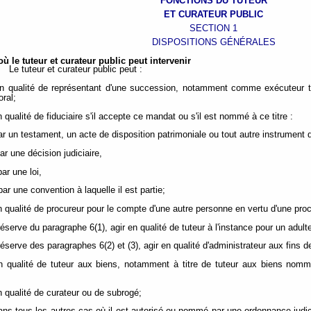
FONCTIONS DU TUTEUR
ET CURATEUR PUBLIC
SECTION 1
DISPOSITIONS GÉNÉRALES
où le tuteur et curateur public peut intervenir
Le tuteur et curateur public peut :
en qualité de représentant d'une succession, notamment comme exécuteur 
ral;
n qualité de fiduciaire s'il accepte ce mandat ou s'il est nommé à ce titre :
par un testament, un acte de disposition patrimoniale ou tout autre instrument q
 par une décision judiciaire,
 par une loi,
 par une convention à laquelle il est partie;
en qualité de procureur pour le compte d'une autre personne en vertu d'une proc
réserve du paragraphe 6(1), agir en qualité de tuteur à l'instance pour un adul
réserve des paragraphes 6(2) et (3), agir en qualité d'administrateur aux fins 
en qualité de tuteur aux biens, notamment à titre de tuteur aux biens nom
en qualité de curateur ou de subrogé;