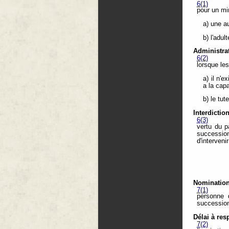
6(1)
pour un mi
a) une a
b) l'adu
Administrat
6(2)
lorsque les
a) il n'
a la capa
b) le tut
Interdictio
6(3)
vertu du p
successio
d'interveni
Nomination 
7(1)
personne 
succession
Délai à res
7(2)