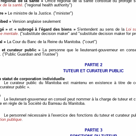
 régional de la santé »
Office régional de la santé constitué ou prorogé 
x de la santé
. ("regional health authority")
re »
Le ministre de la Justice. ("minister")
ibed »
Version anglaise seulement
gé »
et
« subrogé à l'égard des biens »
S'entendent au sens de la
Loi s
ce mentale
. ("substitute decision maker" and "substitute decision maker for pr
al »
La Cour du Banc de la Reine du Manitoba. ("court")
r et curateur public »
La personne que le lieutenant-gouverneur en cons
 3. ("Public Guardian and Trustee")
PARTIE 2
TUTEUR ET CURATEUR PUBLIC
 statut de corporation individuelle
Le curateur public du Manitoba est maintenu en existence à titre de co
 curateur public ».
n
Le lieutenant-gouverneur en conseil peut nommer à la charge de tuteur et c
 en règle de la Société du Barreau du Manitoba.
Le personnel nécessaire à l'exercice des fonctions du tuteur et curateur 
tion publique
.
PARTIE 3