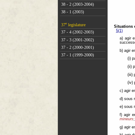
38 - 2 (2003-2004)
38 - 1 (2003)
e
37
legislature
Situations 
5(1)
37 - 4 (2002-2003)
a) agir 
37 - 3 (2001-2002)
successo
37 - 2 (2000-2001)
b) agir e
37 - 1 (1999-2000)
(i) 
(ii)
(iii)
(iv)
c) agir 
d) sous 
e) sous 
f) agir 
mineurs
;
g) agir 