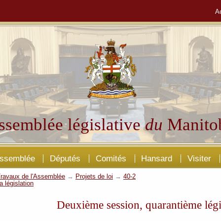
A
ssemblée législative
du
Manito
Assemblée
Députés
Comités
Hansard
Visiter
ravaux de l'Assemblée
→
Projets de loi
→
40-2
a législation
Deuxième session, quarantième légi