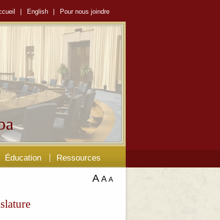
ccueil
|
English
|
Pour nous joindre
ba
Éducation
Ressources
A
A
A
slature