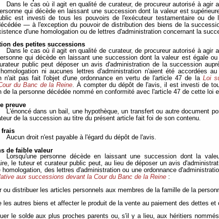
Dans le cas où il agit en qualité de curateur, de procureur autorisé à agir a
ersonne qui décède en laissant une succession dont la valeur est supérieure 
ublic est investi de tous les pouvoirs de l'exécuteur testamentaire ou de 
écédée — à l'exception du pouvoir de distribution des biens de la succession
existence d'une homologation ou de lettres d'administration concernant la succ
tion des petites successions
Dans le cas où il agit en qualité de curateur, de procureur autorisé à agir a
ersonne qui décède en laissant une succession dont la valeur est égale ou i
curateur public peut déposer un avis d'administration de la succession auprè
homologation ni aucunes lettres d'administration n'aient été accordées au 
 n'ait pas fait l'objet d'une ordonnance en vertu de l'article 47 de la
Loi s
Cour du Banc de la Reine
. À compter du dépôt de l'avis, il est investi de to
 de la personne décédée nommé en conformité avec l'article 47 de cette loi e
e preuve
L'énoncé dans un bail, une hypothèque, un transfert ou autre document port
ateur de la succession au titre du présent article fait foi de son contenu.
frais
Aucun droit n'est payable à l'égard du dépôt de l'avis.
s de faible valeur
Lorsqu'une personne décède en laissant une succession dont la valeur
re, le tuteur et curateur public peut, au lieu de déposer un avis d'administrati
 homologation, des lettres d'administration ou une ordonnance d'administration
elative aux successions devant la Cour du Banc de la Reine
:
r ou distribuer les articles personnels aux membres de la famille de la perso
 les autres biens et affecter le produit de la vente au paiement des dettes et 
ibuer le solde aux plus proches parents ou, s'il y a lieu, aux héritiers nommé