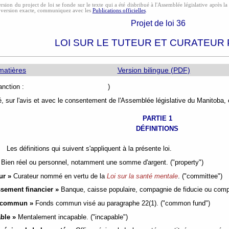
rsion du project de loi se fonde sur le texte qui a été disbribué à l'Assemblée législative après l
 version exacte, communiquez avec les
Publications officielles
.
Projet de loi 36
LOI SUR LE TUTEUR ET CURATEUR 
matières
Version bilingue (PDF)
e de sanction : )
, sur l'avis et avec le consentement de l'Assemblée législative du Manitoba, é
PARTIE 1
DÉFINITIONS
Les définitions qui suivent s'appliquent à la présente loi.
Bien réel ou personnel, notamment une somme d'argent. ("property")
ur »
Curateur nommé en vertu de la
Loi sur la santé mentale
. ("committee")
ssement financier »
Banque, caisse populaire, compagnie de fiducie ou compagn
s commun »
Fonds commun visé au paragraphe 22(1). ("common fund")
ble »
Mentalement incapable. ("incapable")