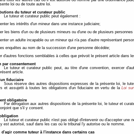
dans tous les autres cas où il est autorisé ou nommé par une ordonnance judi
sente loi ou de toute autre loi.
ibutions du tuteur et curateur public
Le tuteur et curateur public peut également :
enter les intérêts d'un mineur dans une instance judiciaire;
ger les biens d'un ou de plusieurs mineurs ou d'une ou de plusieurs personnes 
senter un adulte incapable ou un mineur qui n'a pas d'autre représentant perso
 des enquêtes au nom de la succession d'une personne décédée;
er d'autres fonctions semblables à celles que prévoit le présent article dans le
on par consentement
Le tuteur et curateur public peut, au titre d'une convention, exercer d'a
présent article.
un fiduciaire
Sous réserve des autres dispositions expresses de la présente loi, le tuteu
rs et assujetti à toutes les obligations d'un fiduciaire en vertu de la
Loi sur
nt obligatoire
Par dérogation aux autres dispositions de la présente loi, le tuteur et cura
conjoint que s'il y consent.
obligation
Le tuteur et curateur public n'est pas obligé d'intervenir ou d'accepter une 
y est autorisé, sauf dans les cas où le tribunal l'y autorise ou le nomme.
n d'agir comme tuteur à l'instance dans certains cas