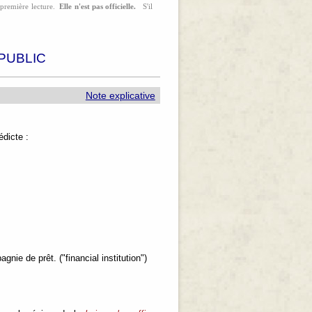
a première lecture.
Elle n'est pas officielle.
S'il
PUBLIC
Note explicative
dicte :
ie de prêt. ("financial institution")