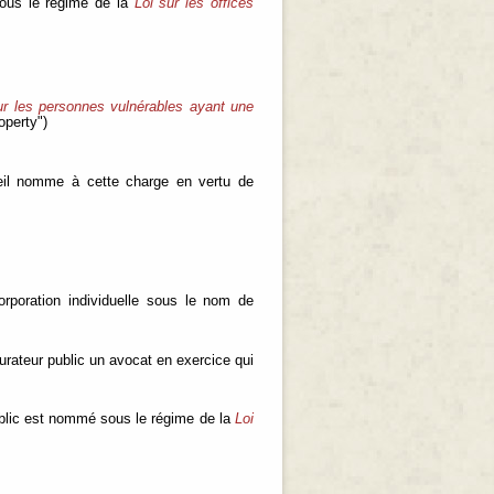
sous le régime de la
Loi sur les offices
ur les personnes vulnérables ayant une
operty")
eil nomme à cette charge en vertu de
rporation individuelle sous le nom de
urateur public un avocat en exercice qui
public est nommé sous le régime de la
Loi