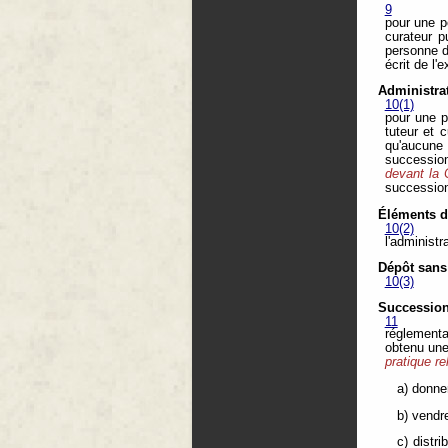
9
pour une p
curateur p
personne d
écrit de l'
Administra
10(1)
pour une p
tuteur et 
qu'aucune 
succession
devant la 
succession
Éléments d
10(2)
l'administr
Dépôt sans 
10(3)
Succession
11
réglementai
obtenu une
pratique r
a) donne
b) vendre
c) distr