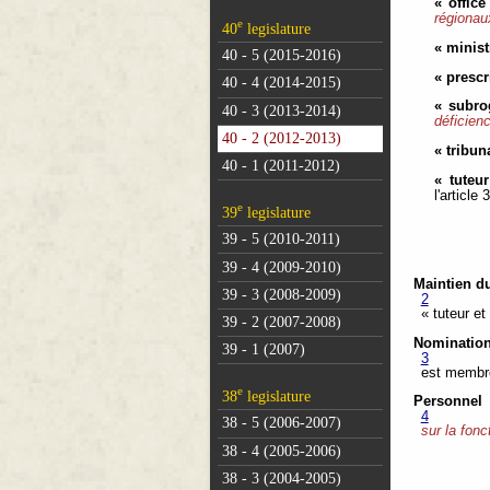
« office
régionau
e
40
legislature
« minist
40 - 5 (2015-2016)
« prescr
40 - 4 (2014-2015)
« subro
40 - 3 (2013-2014)
déficien
40 - 2 (2012-2013)
« tribun
40 - 1 (2011-2012)
« tuteu
l'article
e
39
legislature
39 - 5 (2010-2011)
39 - 4 (2009-2010)
Maintien du
39 - 3 (2008-2009)
2
« tuteur et
39 - 2 (2007-2008)
Nominatio
39 - 1 (2007)
3
est membre
e
38
legislature
Personnel
4
38 - 5 (2006-2007)
sur la fonc
38 - 4 (2005-2006)
38 - 3 (2004-2005)