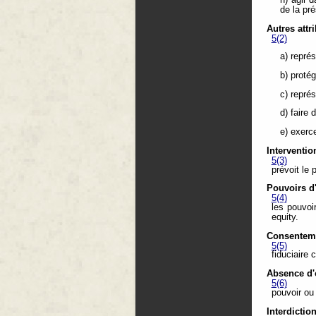
h) agir 
de la pré
Autres attr
5(2)
a) représ
b) proté
c) repré
d) faire
e) exerc
Interventi
5(3)
prévoit le 
Pouvoirs d'
5(4)
les pouvoi
equity.
Consenteme
5(5)
fiduciaire 
Absence d'
5(6)
pouvoir ou 
Interdictio