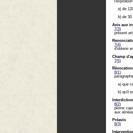
l'expiratio
a) de 12
b) de 30
Avis aux in
7(3)
présent art
Renonciati
7(4)
d'obtenir e
Champ d'ap
7(5)
Révocation
8(1)
paragraphe 
a) que c
b) qu'il 
Interdicti
8(2)
pleine cap
aux alinéas
Préavis
8(3)
Interventi