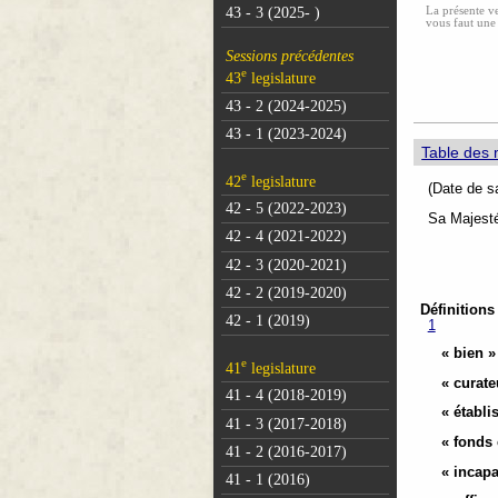
La présente ve
43 - 3 (2025- )
vous faut une
Sessions précédentes
e
43
legislature
43 - 2 (2024-2025)
43 - 1 (2023-2024)
Table des 
e
42
legislature
(Dat
42 - 5 (2022-2023)
Sa Majesté
42 - 4 (2021-2022)
42 - 3 (2020-2021)
42 - 2 (2019-2020)
Définitions
42 - 1 (2019)
1
« bien »
e
41
legislature
« curate
41 - 4 (2018-2019)
« établi
41 - 3 (2017-2018)
« fond
41 - 2 (2016-2017)
« incapa
41 - 1 (2016)