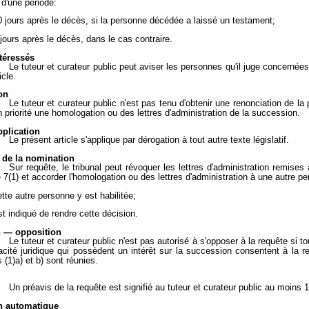
n d'une période:
0 jours après le décès, si la personne décédée a laissé un testament;
 jours après le décès, dans le cas contraire.
téressés
Le tuteur et curateur public peut aviser les personnes qu'il juge concernées
icle.
on
Le tuteur et curateur public n'est pas tenu d'obtenir une renonciation de la 
n priorité une homologation ou des lettres d'administration de la succession.
plication
Le présent article s'applique par dérogation à tout autre texte législatif.
 de la nomination
Sur requête, le tribunal peut révoquer les lettres d'administration remises
7(1) et accorder l'homologation ou des lettres d'administration à une autre per
ette autre personne y est habilitée;
est indiqué de rendre cette décision.
on — opposition
Le tuteur et curateur public n'est pas autorisé à s'opposer à la requête si 
acité juridique qui possèdent un intérêt sur la succession consentent à la r
 (1)a) et b) sont réunies.
Un préavis de la requête est signifié au tuteur et curateur public au moins 1
on automatique