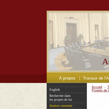
A
À propos
Travaux de l'
Accueil
→
T
English
Progrès de l
Recherche dans
les projets de loi
Session courante