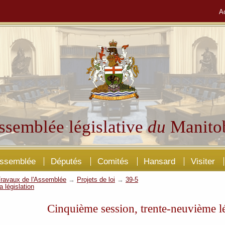
A
ssemblée législative
du
Manito
Assemblée
Députés
Comités
Hansard
Visiter
ravaux de l'Assemblée
→
Projets de loi
→
39-5
a législation
Cinquième session, trente-neuvième lé