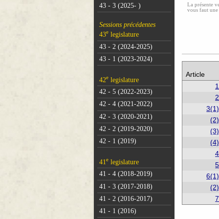
La présente ve
43 - 3 (2025- )
vous faut une
Sessions précédentes
e
43
legislature
43 - 2 (2024-2025)
43 - 1 (2023-2024)
Article
e
42
legislature
42 - 5 (2022-2023)
42 - 4 (2021-2022)
3(1
42 - 3 (2020-2021)
(2
42 - 2 (2019-2020)
(3
42 - 1 (2019)
(4
e
41
legislature
41 - 4 (2018-2019)
6(1
41 - 3 (2017-2018)
(2
41 - 2 (2016-2017)
41 - 1 (2016)