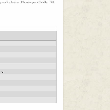
a première lecture.
Elle n'est pas officielle.
S'il
s
sme