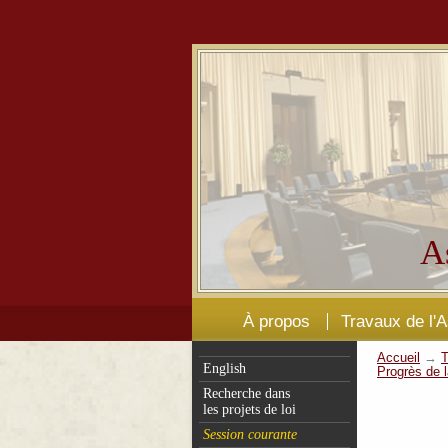
A
À propos
Travaux de l'
Accueil
→
T
English
Progrès de l
Recherche dans
les projets de loi
Session courante