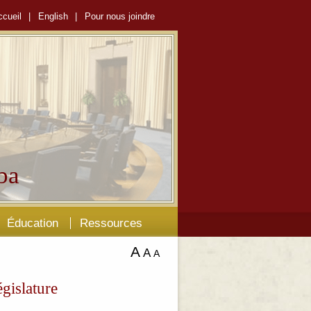
ccueil
|
English
|
Pour nous joindre
ba
Éducation
Ressources
A
A
A
gislature