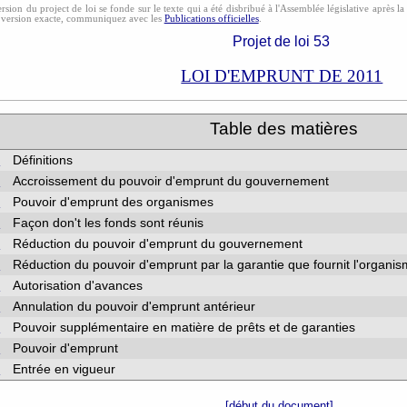
rsion du project de loi se fonde sur le texte qui a été disbribué à l'Assemblée législative après l
 version exacte, communiquez avec les
Publications officielles
.
Projet de loi 53
LOI D'EMPRUNT DE 2011
Table des matière
1
Définitions
2
Accroissement du pouvoir d'emprunt du gouvernement
)
Pouvoir d'emprunt des organismes
)
Façon don't les fonds sont réunis
)
Réduction du pouvoir d'emprunt du gouvernement
)
Réduction du pouvoir d'emprunt par la garantie que fournit l'organi
4
Autorisation d'avances
5
Annulation du pouvoir d'emprunt antérieur
)
Pouvoir supplémentaire en matière de prêts et de garanties
)
Pouvoir d'emprunt
7
Entrée en vigueur
[
début du document
]