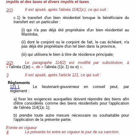
impôts et des taxes et divers impôts et taxes
.
Il est ajouté, après l'alinéa 114(1)c), ce qui suit :
2(1)
c.1) le transfert d'un bien résidentiel lorsque le bénéficiaire du
transfert est un particulier :
(i) qui n'a pas déjà été propriétaire d'un bien résidentiel au
Manitoba,
(ii) dont le conjoint ou le conjoint de fait, le cas échéant, n'a
pas déjà été propriétaire d'un tel bien dans la province,
(iii) qui utilisera le bien à titre de résidence principale;
Le paragraphe 114(2) est modifié par substitution, à
2(2)
«
l'alinéa (1)e)
», de «
l'alinéa (1)c.1) ou e)
».
Il est ajouté, après l'article 121, ce qui suit :
3
Règlements
Le lieutenant-gouverneur en conseil peut, par
121.1
règlement :
a) fixer les exigences auxquelles doivent répondre des biens afin
d'être considérés comme des biens résidentiels pour l'application
de l'alinéa 114(1)c.1);
b) prendre toute autre mesure nécessaire ou souhaitable pour
l'application de la présente partie.
Entrée en vigueur
La présente loi entre en vigueur le jour de sa sanction.
4