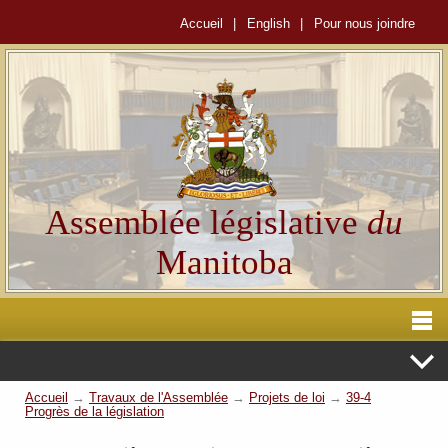
Accueil
|
English
|
Pour nous joindre
Assemblée législative
du
Manitoba
Accueil
→
Travaux de l'Assemblée
→
Projets de loi
→
39-4
Progrès de la législation