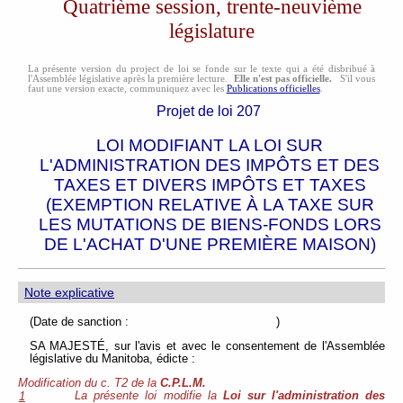
Quatrième session, trente-neuvième
législature
La présente version du project de loi se fonde sur le texte qui a été disbribué à
l'Assemblée législative après la première lecture.
Elle n'est pas officielle.
S'il vous
faut une version exacte, communiquez avec les
Publications officielles
.
Projet de loi 207
LOI MODIFIANT LA LOI SUR
L'ADMINISTRATION DES IMPÔTS ET DES
TAXES ET DIVERS IMPÔTS ET TAXES
(EXEMPTION RELATIVE À LA TAXE SUR
LES MUTATIONS DE BIENS-FONDS LORS
DE L'ACHAT D'UNE PREMIÈRE MAISON)
Note explicative
(Date de sanction : )
SA MAJESTÉ, sur l'avis et avec le consentement de l'Assemblée
législative du Manitoba, édicte :
Modification du c. T2 de la
C.P.L.M.
La présente loi modifie la
Loi sur l'administration des
1