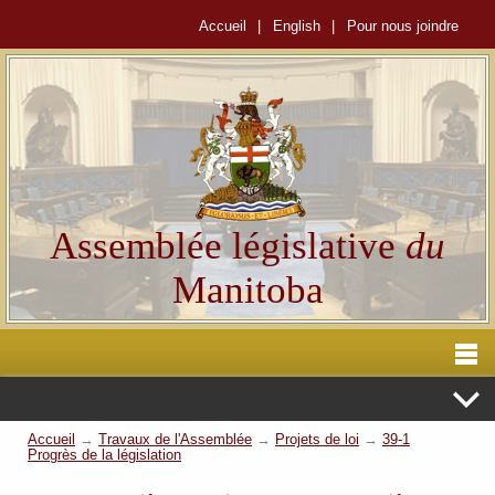
Accueil
|
English
|
Pour nous joindre
Assemblée législative
du
Manitoba
Accueil
→
Travaux de l'Assemblée
→
Projets de loi
→
39-1
Progrès de la législation