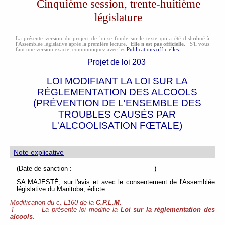
Cinquième session, trente-huitième
législature
La présente version du project de loi se fonde sur le texte qui a été disbribué à
l'Assemblée législative après la première lecture.
Elle n'est pas officielle.
S'il vous
faut une version exacte, communiquez avec les
Publications officielles
.
Projet de loi 203
LOI MODIFIANT LA LOI SUR LA
RÉGLEMENTATION DES ALCOOLS
(PRÉVENTION DE L'ENSEMBLE DES
TROUBLES CAUSÉS PAR
L'ALCOOLISATION FŒTALE)
Note explicative
(Date de sanction : )
SA MAJESTÉ, sur l'avis et avec le consentement de l'Assemblée
législative du Manitoba, édicte :
Modification du c. L160 de la
C.P.L.M.
La présente loi modifie la
Loi sur la réglementation des
1
alcools
.