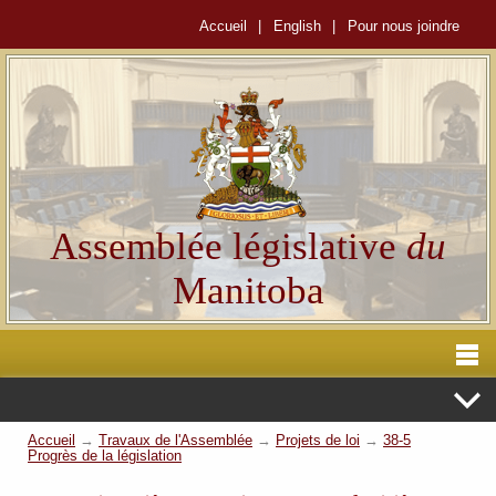
Accueil
|
English
|
Pour nous joindre
Assemblée législative
du
Manitoba
Accueil
→
Travaux de l'Assemblée
→
Projets de loi
→
38-5
Progrès de la législation