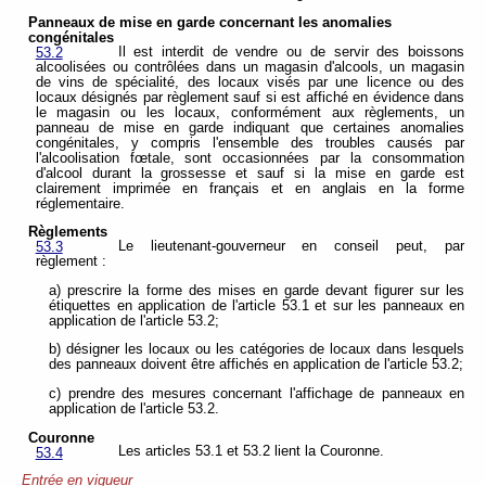
Panneaux de mise en garde concernant les anomalies
congénitales
Il est interdit de vendre ou de servir des boissons
53.2
alcoolisées ou contrôlées dans un magasin d'alcools, un magasin
de vins de spécialité, des locaux visés par une licence ou des
locaux désignés par règlement sauf si est affiché en évidence dans
le magasin ou les locaux, conformément aux règlements, un
panneau de mise en garde indiquant que certaines anomalies
congénitales, y compris l'ensemble des troubles causés par
l'alcoolisation fœtale, sont occasionnées par la consommation
d'alcool durant la grossesse et sauf si la mise en garde est
clairement imprimée en français et en anglais en la forme
réglementaire.
Règlements
Le lieutenant-gouverneur en conseil peut, par
53.3
règlement :
a) prescrire la forme des mises en garde devant figurer sur les
étiquettes en application de l'article 53.1 et sur les panneaux en
application de l'article 53.2;
b) désigner les locaux ou les catégories de locaux dans lesquels
des panneaux doivent être affichés en application de l'article 53.2;
c) prendre des mesures concernant l'affichage de panneaux en
application de l'article 53.2.
Couronne
Les articles 53.1 et 53.2 lient la Couronne.
53.4
Entrée en vigueur