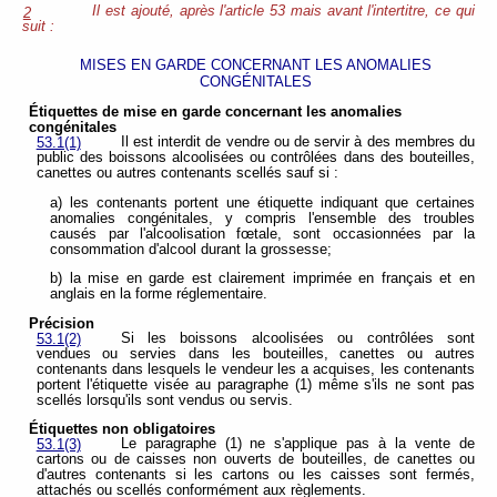
Il est ajouté, après l'article 53 mais avant l'intertitre, ce qui
2
suit :
MISES EN GARDE CONCERNANT LES ANOMALIES
CONGÉNITALES
Étiquettes de mise en garde concernant les anomalies
congénitales
Il est interdit de vendre ou de servir à des membres du
53.1(1)
public des boissons alcoolisées ou contrôlées dans des bouteilles,
canettes ou autres contenants scellés sauf si :
a) les contenants portent une étiquette indiquant que certaines
anomalies congénitales, y compris l'ensemble des troubles
causés par l'alcoolisation fœtale, sont occasionnées par la
consommation d'alcool durant la grossesse;
b) la mise en garde est clairement imprimée en français et en
anglais en la forme réglementaire.
Précision
Si les boissons alcoolisées ou contrôlées sont
53.1(2)
vendues ou servies dans les bouteilles, canettes ou autres
contenants dans lesquels le vendeur les a acquises, les contenants
portent l'étiquette visée au paragraphe (1) même s'ils ne sont pas
scellés lorsqu'ils sont vendus ou servis.
Étiquettes non obligatoires
Le paragraphe (1) ne s'applique pas à la vente de
53.1(3)
cartons ou de caisses non ouverts de bouteilles, de canettes ou
d'autres contenants si les cartons ou les caisses sont fermés,
attachés ou scellés conformément aux règlements.