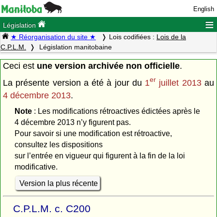
English
≡
Législation
★ Réorganisation du site ★
Lois codifiées :
Lois de la
C.P.L.M.
Législation manitobaine
Ceci est
une version archivée non officielle
.
er
La présente version a été à jour du
1
juillet 2013
au
4 décembre 2013
.
Note
: Les modifications rétroactives édictées après le
4 décembre 2013 n’y figurent pas.
Pour savoir si une modification est rétroactive,
consultez les dispositions
sur l’entrée en vigueur qui figurent à la fin de la loi
modificative.
Version la plus récente
C.P.L.M. c. C200