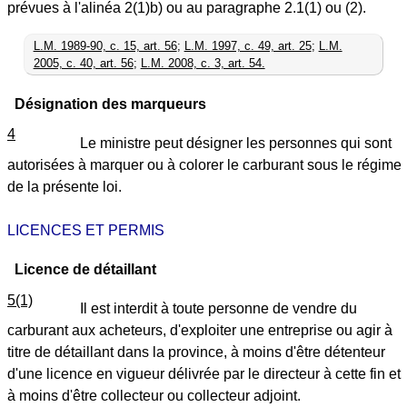
prévues à l'alinéa 2(1)b) ou au paragraphe 2.1(1) ou (2).
L.M. 1989-90, c. 15, art. 56
;
L.M. 1997, c. 49, art. 25
;
L.M.
2005, c. 40, art. 56
;
L.M. 2008, c. 3, art. 54.
Désignation des marqueurs
4
Le ministre peut désigner les personnes qui sont
autorisées à marquer ou à colorer le carburant sous le régime
de la présente loi.
LICENCES ET PERMIS
Licence de détaillant
5(1)
Il est interdit à toute personne de vendre du
carburant aux acheteurs, d'exploiter une entreprise ou agir à
titre de détaillant dans la province, à moins d'être détenteur
d'une licence en vigueur délivrée par le directeur à cette fin et
à moins d'être collecteur ou collecteur adjoint.