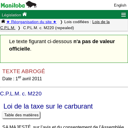
English
≡
Législation
★ Réorganisation du site ★
Lois codifiées :
Lois de la
C.P.L.M.
C.P.L.M. c. M220 (repealed)
Le texte figurant ci-dessous
n'a pas de valeur
officielle
.
TEXTE ABROGÉ
er
Date : 1
avril 2011
C.P.L.M. c. M220
Loi de la taxe sur le carburant
Table des matières
SA MAJESTÉ, sur l'avis et du consentement de l'Assemblée