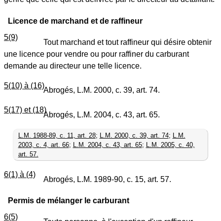
Licence de marchand et de raffineur
5(9)
Tout marchand et tout raffineur qui désire obtenir
une licence pour vendre ou pour raffiner du carburant
demande au directeur une telle licence.
5(10) à (16)
Abrogés, L.M. 2000, c. 39, art. 74.
5(17) et (18)
Abrogés, L.M. 2004, c. 43, art. 65.
L.M. 1988-89, c. 11, art. 28
;
L.M. 2000, c. 39, art. 74
;
L.M.
2003, c. 4, art. 66
;
L.M. 2004, c. 43, art. 65
;
L.M. 2005, c. 40,
art. 57.
6(1) à (4)
Abrogés, L.M. 1989-90, c. 15, art. 57.
Permis de mélanger le carburant
6(5)