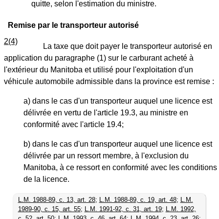
quitte, selon l'estimation du ministre.
Remise par le transporteur autorisé
2(4)
La taxe que doit payer le transporteur autorisé en
application du paragraphe (1) sur le carburant acheté à
l'extérieur du Manitoba et utilisé pour l'exploitation d'un
véhicule automobile admissible dans la province est remise :
a) dans le cas d'un transporteur auquel une licence est
délivrée en vertu de l'article 19.3, au ministre en
conformité avec l'article 19.4;
b) dans le cas d'un transporteur auquel une licence est
délivrée par un ressort membre, à l'exclusion du
Manitoba, à ce ressort en conformité avec les conditions
de la licence.
L.M. 1988-89, c. 13, art. 28
;
L.M. 1988-89, c. 19, art. 48
;
L.M.
1989-90, c. 15, art. 55
;
L.M. 1991-92, c. 31, art. 19
;
L.M. 1992,
c. 52, art. 50
;
L.M. 1993, c. 46, art. 64
;
L.M. 1994, c. 23, art. 26
;