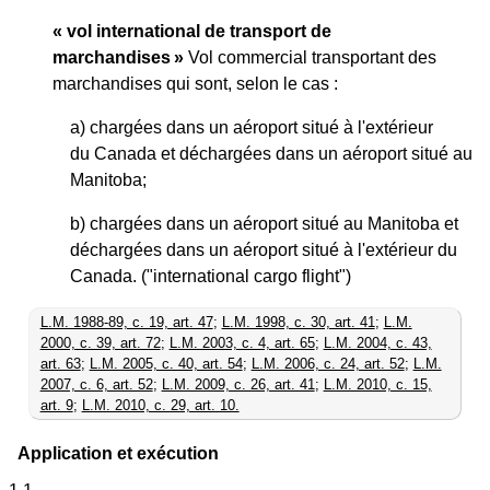
« vol international de transport de
marchandises »
Vol commercial transportant des
marchandises qui sont, selon le cas :
a) chargées dans un aéroport situé à l'extérieur
du Canada et déchargées dans un aéroport situé au
Manitoba;
b) chargées dans un aéroport situé au Manitoba et
déchargées dans un aéroport situé à l'extérieur du
Canada. ("international cargo flight")
L.M. 1988-89, c. 19, art. 47
;
L.M. 1998, c. 30, art. 41
;
L.M.
2000, c. 39, art. 72
;
L.M. 2003, c. 4, art. 65
;
L.M. 2004, c. 43,
art. 63
;
L.M. 2005, c. 40, art. 54
;
L.M. 2006, c. 24, art. 52
;
L.M.
2007, c. 6, art. 52
;
L.M. 2009, c. 26, art. 41
;
L.M. 2010, c. 15,
art. 9
;
L.M. 2010, c. 29, art. 10.
Application et exécution