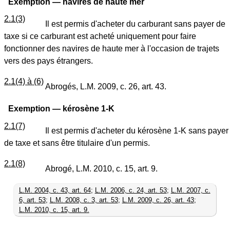
Exemption — navires de haute mer
2.1(3)
Il est permis d'acheter du carburant sans payer de
taxe si ce carburant est acheté uniquement pour faire
fonctionner des navires de haute mer à l'occasion de trajets
vers des pays étrangers.
2.1(4) à (6)
Abrogés, L.M. 2009, c. 26, art. 43.
Exemption — kérosène 1-K
2.1(7)
Il est permis d'acheter du kérosène 1-K sans payer
de taxe et sans être titulaire d'un permis.
2.1(8)
Abrogé, L.M. 2010, c. 15, art. 9.
L.M. 2004, c. 43, art. 64
;
L.M. 2006, c. 24, art. 53
;
L.M. 2007, c.
6, art. 53
;
L.M. 2008, c. 3, art. 53
;
L.M. 2009, c. 26, art. 43
;
L.M. 2010, c. 15, art. 9.