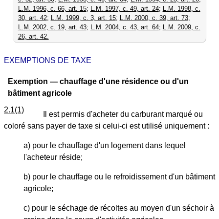
L.M. 1996, c. 66, art. 15
;
L.M. 1997, c. 49, art. 24
;
L.M. 1998, c.
30, art. 42
;
L.M. 1999, c. 3, art. 15
;
L.M. 2000, c. 39, art. 73
;
L.M. 2002, c. 19, art. 43
;
L.M. 2004, c. 43, art. 64
;
L.M. 2009, c.
26, art. 42.
EXEMPTIONS DE TAXE
Exemption — chauffage d'une résidence ou d'un
bâtiment agricole
2.1(1)
Il est permis d'acheter du carburant marqué ou
coloré sans payer de taxe si celui-ci est utilisé uniquement :
a) pour le chauffage d'un logement dans lequel
l'acheteur réside;
b) pour le chauffage ou le refroidissement d'un bâtiment
agricole;
c) pour le séchage de récoltes au moyen d'un séchoir à