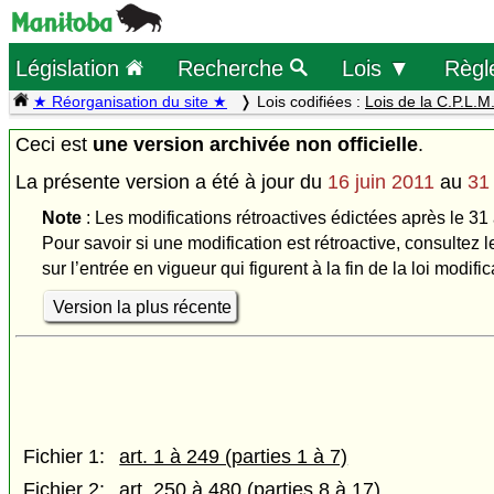
Législation
Recherche
Lois ▼
Règl
★ Réorganisation du site ★
Lois codifiées :
Lois de la C.P.L.M
Ceci est
une version archivée non officielle
.
La présente version a été à jour du
16 juin 2011
au
31
Note
: Les modifications rétroactives édictées après le 31 
Pour savoir si une modification est rétroactive, consultez l
sur l’entrée en vigueur qui figurent à la fin de la loi modific
Version la plus récente
Fichier 1:
art. 1 à 249 (parties 1 à 7)
Fichier 2:
art. 250 à 480 (parties 8 à 17)