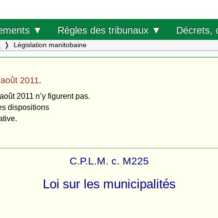
Décrets, 
ements ▼
Règles des tribunaux ▼
.
Législation manitobaine
 août 2011
.
août 2011 n’y figurent pas.
es dispositions
ative.
C.P.L.M. c. M225
Loi sur les municipalités