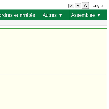
A
English
A
A
ordres et arrêtés
Autres ▼
Assemblée ▼