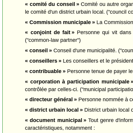
« comité du conseil »
Comité ou autre organ
le comité d'un district urbain local. ("council 
« Commission municipale »
La Commission m
« conjoint de fait »
Personne qui vit dans 
("common-law partner")
« conseil »
Conseil d'une municipalité. ("counc
« conseillers »
Les conseillers et le présiden
« contribuable »
Personne tenue de payer les
« corporation à participation municipale 
contrôlée par celles-ci. ("municipal participati
« directeur général »
Personne nommée à ce ti
« district urbain local »
District urbain local c
« document municipal »
Tout genre d'inform
caractéristiques, notamment :