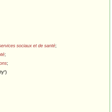
 services sociaux et de santé
;
nté
;
ions
;
ty")