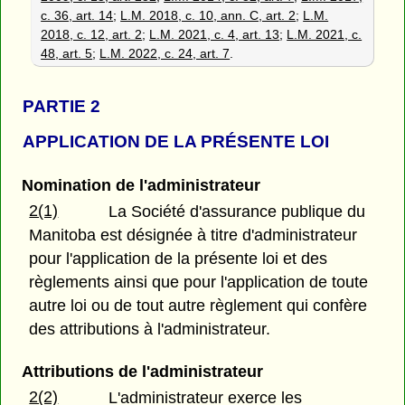
c. 36, art. 14
;
L.M. 2018, c. 10, ann. C, art. 2
;
L.M.
2018, c. 12, art. 2
;
L.M. 2021, c. 4, art. 13
;
L.M. 2021, c.
48, art. 5
;
L.M. 2022, c. 24, art. 7
.
PARTIE 2
APPLICATION DE LA PRÉSENTE LOI
Nomination de l'administrateur
2(1)
La Société d'assurance publique du
Manitoba est désignée à titre d'administrateur
pour l'application de la présente loi et des
règlements ainsi que pour l'application de toute
autre loi ou de tout autre règlement qui confère
des attributions à l'administrateur.
Attributions de l'administrateur
2(2)
L'administrateur exerce les