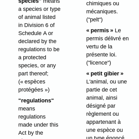
species"
means
chimiques ou
a species or type
mécaniques.
of animal listed
("pelt")
in Division 6 of
« permis »
Le
Schedule A or
permis délivré en
declared by the
vertu de la
regulations to be
présente loi.
a protected
("licence")
species, or any
part thereof;
« petit gibier »
(« espèces
L'animal, ou une
protégées »)
partie de cet
animal, ainsi
"regulations"
désigné par
means
règlement ou
regulations
appartenant à
made under this
une espèce ou
Act by the
un type énoncé