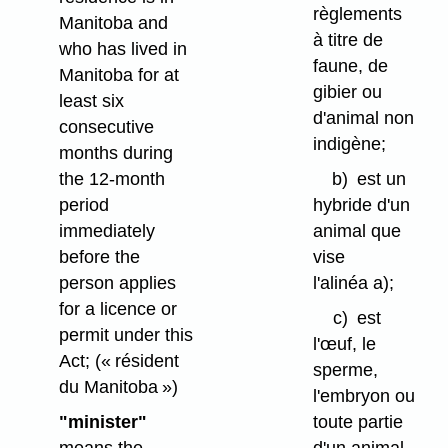
règlements
Manitoba and
à titre de
who has lived in
faune, de
Manitoba for at
gibier ou
least six
d'animal non
consecutive
indigène;
months during
the 12-month
b)
est un
period
hybride d'un
immediately
animal que
before the
vise
person applies
l'alinéa a);
for a licence or
c)
est
permit under this
l'œuf, le
Act;
(« résident
sperme,
du Manitoba »)
l'embryon ou
"minister"
toute partie
means the
d'un animal