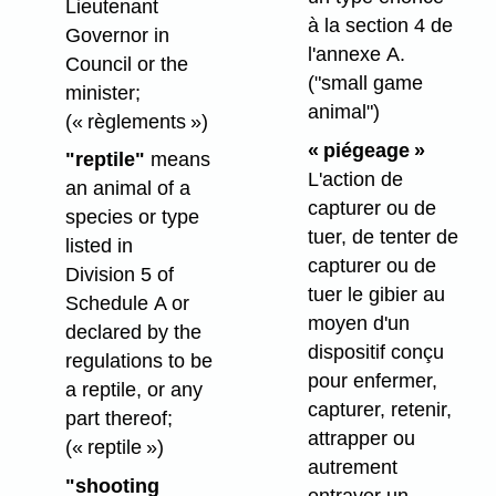
Lieutenant
à la section 4 de
Governor in
l'annexe A.
Council or the
("small game
minister;
animal")
(« règlements »)
« piégeage »
"reptile"
means
L'action de
an animal of a
capturer ou de
species or type
tuer, de tenter de
listed in
capturer ou de
Division 5 of
tuer le gibier au
Schedule A or
moyen d'un
declared by the
dispositif conçu
regulations to be
pour enfermer,
a reptile, or any
capturer, retenir,
part thereof;
attrapper ou
(« reptile »)
autrement
"shooting
entraver un