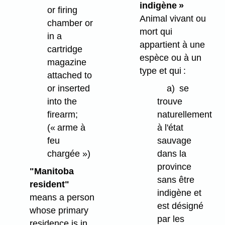
indigène »
or firing
Animal vivant ou
chamber or
mort qui
in a
appartient à une
cartridge
espèce ou à un
magazine
type et qui :
attached to
or inserted
a)
se
into the
trouve
firearm;
naturellement
(« arme à
à l'état
feu
sauvage
chargée »)
dans la
province
"Manitoba
sans être
resident"
indigène et
means a person
est désigné
whose primary
par les
residence is in