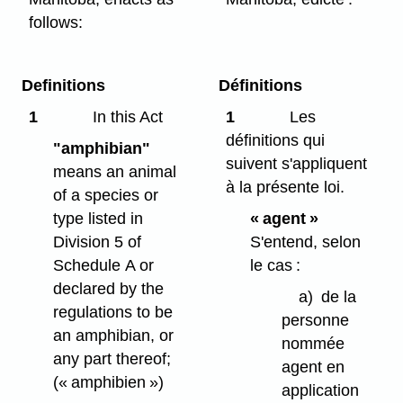
follows:
Definitions
Définitions
1
In this Act
1
Les
définitions qui
"amphibian"
suivent s'appliquent
means an animal
à la présente loi.
of a species or
type listed in
« agent »
Division 5 of
S'entend, selon
Schedule A or
le cas :
declared by the
a)
de la
regulations to be
personne
an amphibian, or
nommée
any part thereof;
agent en
(« amphibien »)
application