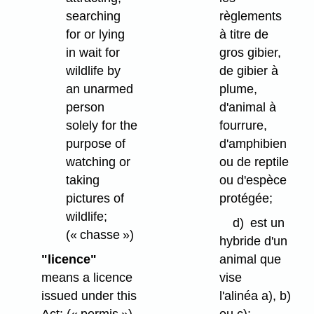
searching
règlements
for or lying
à titre de
in wait for
gros gibier,
wildlife by
de gibier à
an unarmed
plume,
person
d'animal à
solely for the
fourrure,
purpose of
d'amphibien
watching or
ou de reptile
taking
ou d'espèce
pictures of
protégée;
wildlife;
d)
est un
(« chasse »)
hybride d'un
"licence"
animal que
means a licence
vise
issued under this
l'alinéa a), b)
Act;
(« permis »)
ou c);