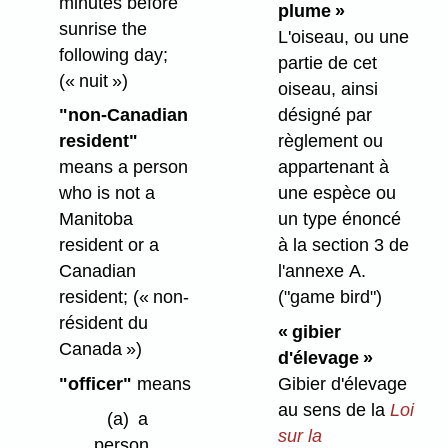
minutes before
plume »
sunrise the
L'oiseau, ou une
following day;
partie de cet
(« nuit »)
oiseau, ainsi
"non-Canadian
désigné par
resident"
règlement ou
means a person
appartenant à
who is not a
une espèce ou
Manitoba
un type énoncé
resident or a
à la section 3 de
Canadian
l'annexe A.
resident;
(« non-
("game bird")
résident du
« gibier
Canada »)
d'élevage »
"officer"
means
Gibier d'élevage
au sens de la
Loi
(a)
a
sur la
person