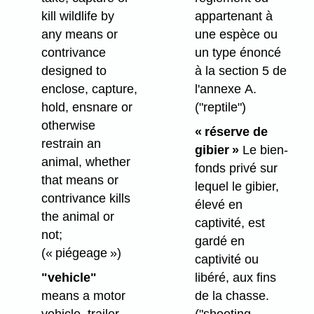
kill wildlife by
appartenant à
any means or
une espèce ou
contrivance
un type énoncé
designed to
à la section 5 de
enclose, capture,
l'annexe A.
hold, ensnare or
("reptile")
otherwise
« réserve de
restrain an
gibier »
Le bien-
animal, whether
fonds privé sur
that means or
lequel le gibier,
contrivance kills
élevé en
the animal or
captivité, est
not;
gardé en
(« piégeage »)
captivité ou
"vehicle"
libéré, aux fins
means a motor
de la chasse.
vehicle, trailer,
("shooting