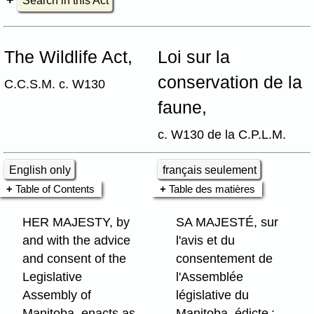
Search in this Act
The Wildlife Act,
Loi sur la
conservation de la
C.C.S.M. c. W130
faune,
c. W130 de la C.P.L.M.
English only
français seulement
Table of Contents
Table des matières
HER MAJESTY, by
SA MAJESTÉ, sur
and with the advice
l'avis et du
and consent of the
consentement de
Legislative
l'Assemblée
Assembly of
législative du
Manitoba, enacts as
Manitoba, édicte :