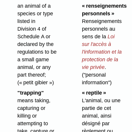
an animal of a
« renseignements
species or type
personnels »
listed in
Renseignements
Division 4 of
personnels au
Schedule A or
sens de la
Loi
declared by the
sur l'accès à
regulations to be
l'information et la
a small game
protection de la
animal, or any
vie privée
.
part thereof;
("personal
(« petit gibier »)
information")
"trapping"
« reptile »
means taking,
L'animal, ou une
capturing or
partie de cet
killing or
animal, ainsi
attempting to
désigné par
take, capture or
règlement ou