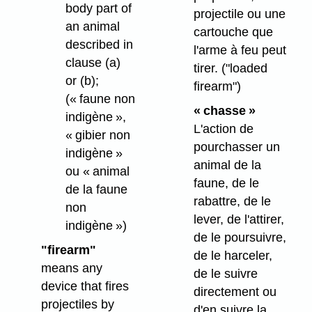
body part of
projectile ou une
an animal
cartouche que
described in
l'arme à feu peut
clause (a)
tirer.
("loaded
or (b);
firearm")
(« faune non
« chasse »
indigène »,
L'action de
« gibier non
pourchasser un
indigène »
animal de la
ou « animal
faune, de le
de la faune
rabattre, de le
non
lever, de l'attirer,
indigène »)
de le poursuivre,
"firearm"
de le harceler,
means any
de le suivre
device that fires
directement ou
projectiles by
d'en suivre la