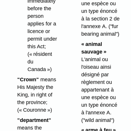
immediately
une espèce ou
before the
un type énoncé
person
à la section 2 de
applies for a
l'annexe A.
("fur
licence or
bearing animal")
permit under
« animal
this Act;
sauvage »
(« résident
L'animal ou
du
l'oiseau ainsi
Canada »)
désigné par
"Crown"
means
règlement ou
His Majesty the
appartenant à
King, in right of
une espèce ou
the province;
un type énoncé
(« Couronne »)
à l'annexe A.
"department"
("wild animal")
means the
« arme à feu »