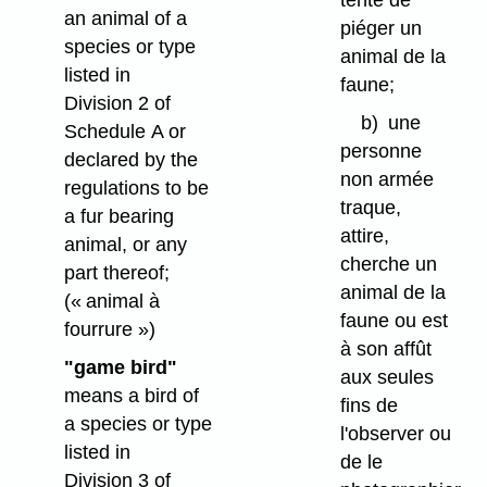
an animal of a
piéger un
species or type
animal de la
listed in
faune;
Division 2 of
b)
une
Schedule A or
personne
declared by the
non armée
regulations to be
traque,
a fur bearing
attire,
animal, or any
cherche un
part thereof;
animal de la
(« animal à
faune ou est
fourrure »)
à son affût
"game bird"
aux seules
means a bird of
fins de
a species or type
l'observer ou
listed in
de le
Division 3 of