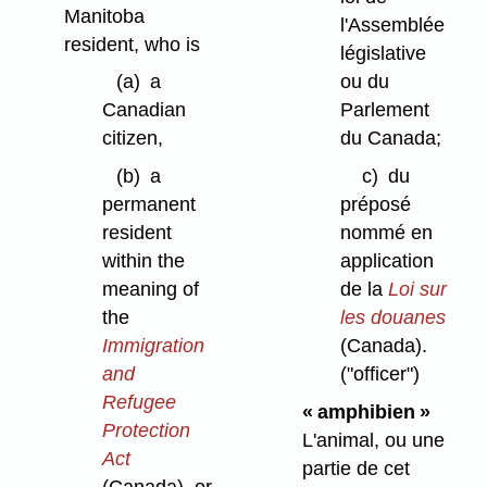
Manitoba
l'Assemblée
resident, who is
législative
(a)
a
ou du
Canadian
Parlement
citizen,
du Canada;
(b)
a
c)
du
permanent
préposé
resident
nommé en
within the
application
meaning of
de la
Loi sur
the
les douanes
Immigration
(Canada).
and
("officer")
Refugee
« amphibien »
Protection
L'animal, ou une
Act
partie de cet