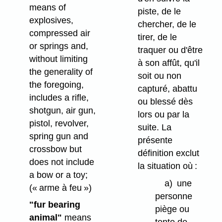
means of
piste, de le
explosives,
chercher, de le
compressed air
tirer, de le
or springs and,
traquer ou d'être
without limiting
à son affût, qu'il
the generality of
soit ou non
the foregoing,
capturé, abattu
includes a rifle,
ou blessé dès
shotgun, air gun,
lors ou par la
pistol, revolver,
suite. La
spring gun and
présente
crossbow but
définition exclut
does not include
la situation où :
a bow or a toy;
a)
une
(« arme à feu »)
personne
"fur bearing
piège ou
animal"
means
tente de