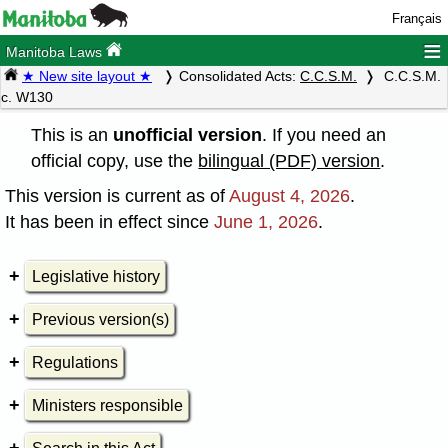
Français
≡
Manitoba Laws
★ New site layout ★
Consolidated Acts:
C.C.S.M.
C.C.S.M.
c. W130
This is an
unofficial version
. If you need an
official copy, use the
bilingual (PDF) version
.
This version is current as of
August 4, 2026
.
It has been in effect since
June 1, 2026
.
Legislative history
Previous version(s)
Regulations
Ministers responsible