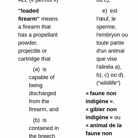
"loaded
e)
est
firearm"
means
l'œuf, le
a firearm that
sperme,
has a propellant
l'embryon ou
powder,
toute partie
projectile or
d'un animal
cartridge that
que vise
l'alinéa a),
(a)
is
b), c) ou d).
capable of
("wildlife")
being
discharged
« faune non
from the
indigène »
,
firearm, and
« gibier non
indigène »
ou
(b)
is
« animal de la
contained in
faune non
the breech