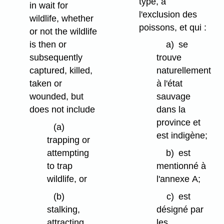
type, à
in wait for
l'exclusion des
wildlife, whether
poissons, et qui :
or not the wildlife
is then or
a)
se
subsequently
trouve
captured, killed,
naturellement
taken or
à l'état
wounded, but
sauvage
does not include
dans la
province et
(a)
est indigène;
trapping or
attempting
b)
est
to trap
mentionné à
wildlife, or
l'annexe A;
(b)
c)
est
stalking,
désigné par
attracting,
les