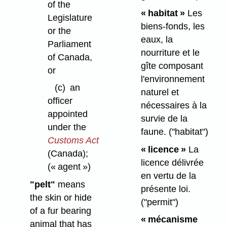
of the
« habitat »
Les
Legislature
biens-fonds, les
or the
eaux, la
Parliament
nourriture et le
of Canada,
gîte composant
or
l'environnement
(c)
an
naturel et
officer
nécessaires à la
appointed
survie de la
under the
faune.
("habitat")
Customs Act
« licence »
La
(Canada);
licence délivrée
(« agent »)
en vertu de la
"pelt"
means
présente loi.
the skin or hide
("permit")
of a fur bearing
« mécanisme
animal that has