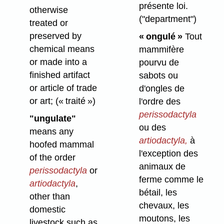
présente loi.
otherwise
("department")
treated or
preserved by
« ongulé »
Tout
chemical means
mammifère
or made into a
pourvu de
finished artifact
sabots ou
or article of trade
d'ongles de
or art;
(« traité »)
l'ordre des
perissodactyla
"ungulate"
ou des
means any
artiodactyla,
à
hoofed mammal
l'exception des
of the order
animaux de
perissodactyla
or
ferme comme le
artiodactyla
,
bétail, les
other than
chevaux, les
domestic
moutons, les
livestock such as