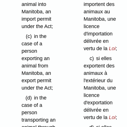
animal into
importent des
Manitoba, an
animaux au
import permit
Manitoba, une
under the Act;
licence
d'importation
(c)
in the
délivrée en
case of a
vertu de la
Loi
;
person
exporting an
c)
si elles
animal from
exportent des
Manitoba, an
animaux à
export permit
l'extérieur du
under the Act;
Manitoba, une
licence
(d)
in the
d'exportation
case of a
délivrée en
person
vertu de la
Loi
;
transporting an