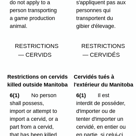
do not apply to a
s'appliquent pas aux
person transporting
personnes qui
a game production
transportent du
animal.
gibier d'élevage.
RESTRICTIONS
RESTRICTIONS
— CERVIDS
— CERVIDÉS
Restrictions on cervids
Cervidés tués à
killed outside Manitoba
l'extérieur du Manitoba
6(1)
No person
6(1)
Il est
shall possess,
interdit de posséder,
import or attempt to
d'importer ou de
import a cervid, or a
tenter d'importer un
part from a cervid,
cervidé, en entier ou
that has been killed
en partie, si celui-ci