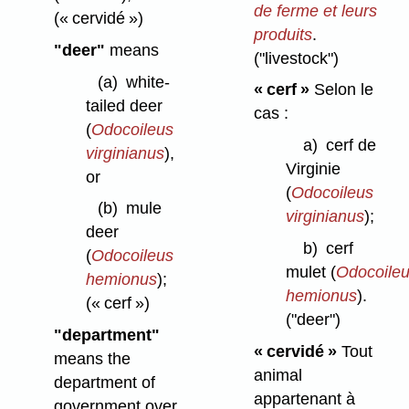
de ferme et leurs
(« cervidé »)
produits
.
"deer"
means
("livestock")
(a)
white-
« cerf »
Selon le
tailed deer
cas :
(
Odocoileus
a)
cerf de
virginianus
),
Virginie
or
(
Odocoileus
(b)
mule
virginianus
);
deer
b)
cerf
(
Odocoileus
mulet (
Odocoile
hemionus
);
hemionus
).
(« cerf »)
("deer")
"department"
« cervidé »
Tout
means the
animal
department of
appartenant à
government over