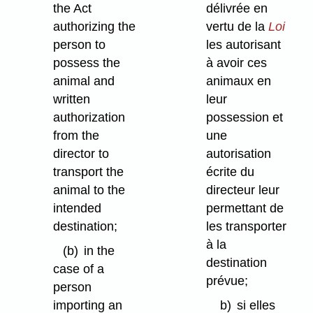
the Act
délivrée en
authorizing the
vertu de la
Loi
person to
les autorisant
possess the
à avoir ces
animal and
animaux en
written
leur
authorization
possession et
from the
une
director to
autorisation
transport the
écrite du
animal to the
directeur leur
intended
permettant de
destination;
les transporter
à la
(b)
in the
destination
case of a
prévue;
person
importing an
b)
si elles