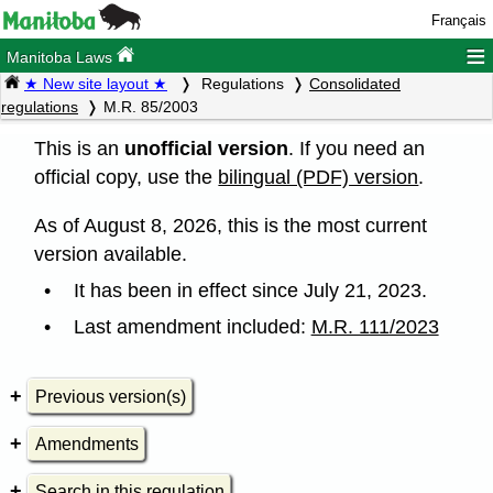
Français
≡
Manitoba Laws
★ New site layout ★
Regulations
Consolidated
regulations
M.R. 85/2003
This is an
unofficial version
. If you need an
official copy, use the
bilingual (PDF) version
.
As of August 8, 2026, this is the most current
version available.
It has been in effect since July 21, 2023.
Last amendment included:
M.R. 111/2023
Previous version(s)
Amendments
Search in this regulation