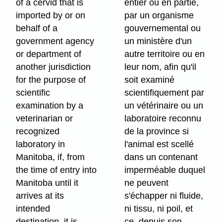
of a cervid that is
entier ou en partie,
imported by or on
par un organisme
behalf of a
gouvernemental ou
government agency
un ministère d'un
or department of
autre territoire ou en
another jurisdiction
leur nom, afin qu'il
for the purpose of
soit examiné
scientific
scientifiquement par
examination by a
un vétérinaire ou un
veterinarian or
laboratoire reconnu
recognized
de la province si
laboratory in
l'animal est scellé
Manitoba, if, from
dans un contenant
the time of entry into
imperméable duquel
Manitoba until it
ne peuvent
arrives at its
s'échapper ni fluide,
intended
ni tissu, ni poil, et
destination, it is
ce, depuis son