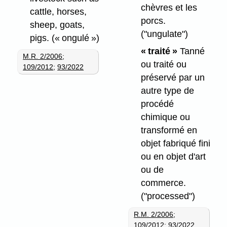
chèvres et les
cattle, horses,
porcs.
sheep, goats,
("ungulate")
pigs.
(« ongulé »)
« traité »
Tanné
M.R. 2/2006
;
ou traité ou
109/2012
;
93/2022
préservé par un
autre type de
procédé
chimique ou
transformé en
objet fabriqué fini
ou en objet d'art
ou de
commerce.
("processed")
R.M. 2/2006
;
109/2012
;
93/2022