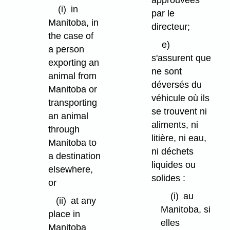
approuvées
(i)
in
par le
Manitoba, in
directeur;
the case of
e)
a person
s'assurent que
exporting an
ne sont
animal from
déversés du
Manitoba or
véhicule où ils
transporting
se trouvent ni
an animal
aliments, ni
through
litière, ni eau,
Manitoba to
ni déchets
a destination
liquides ou
elsewhere,
solides :
or
(i)
au
(ii)
at any
Manitoba, si
place in
elles
Manitoba