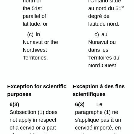
north of
l'Ontario situé
e
the 51st
au nord du 51
parallel of
degré de
latitude; or
latitude nord;
(c)
in
c)
au
Nunavut or the
Nunavut ou
Northwest
dans les
Territories.
Territoires du
Nord-Ouest.
Exception for scientific
Exception à des fins
purposes
scientifiques
6(3)
6(3)
Le
Subsection (1) does
paragraphe (1) ne
not apply in respect
s'applique pas à un
of a cervid or a part
cervidé importé, en