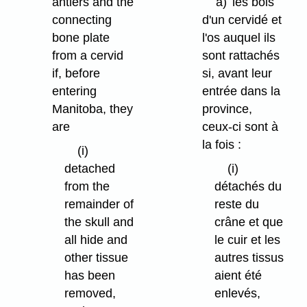
antlers and the
a)
les bois
connecting
d'un cervidé et
bone plate
l'os auquel ils
from a cervid
sont rattachés
if, before
si, avant leur
entering
entrée dans la
Manitoba, they
province,
are
ceux-ci sont à
la fois :
(i)
detached
(i)
from the
détachés du
remainder of
reste du
the skull and
crâne et que
all hide and
le cuir et les
other tissue
autres tissus
has been
aient été
removed,
enlevés,