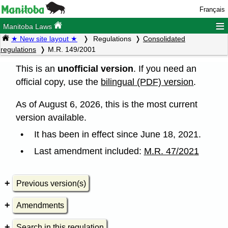
Français
≡
Manitoba Laws
★ New site layout ★
Regulations
Consolidated
regulations
M.R. 149/2001
This is an
unofficial version
. If you need an
official copy, use the
bilingual (PDF) version
.
As of August 6, 2026, this is the most current
version available.
It has been in effect since June 18, 2021.
Last amendment included:
M.R. 47/2021
Previous version(s)
Amendments
Search in this regulation