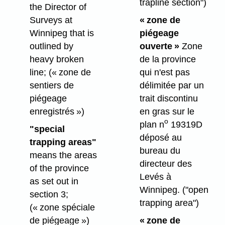
trapline section")
the Director of
Surveys at
« zone de
Winnipeg that is
piégeage
outlined by
ouverte »
Zone
heavy broken
de la province
line;
(« zone de
qui n'est pas
sentiers de
délimitée par un
piégeage
trait discontinu
enregistrés »)
en gras sur le
o
plan n
19319D
"special
déposé au
trapping areas"
bureau du
means the areas
directeur des
of the province
Levés à
as set out in
Winnipeg.
("open
section 3;
trapping area")
(« zone spéciale
de piégeage »)
« zone de