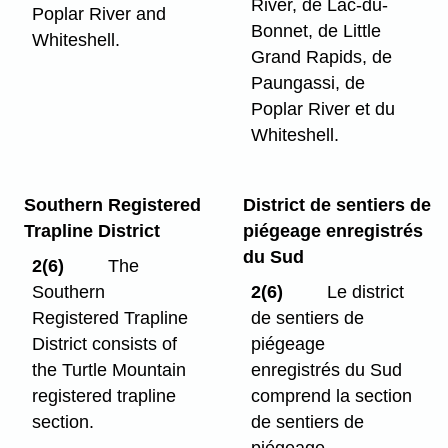
River, de Lac-du-
Poplar River and
Bonnet, de Little
Whiteshell.
Grand Rapids, de
Paungassi, de
Poplar River et du
Whiteshell.
Southern Registered
District de sentiers de
Trapline District
piégeage enregistrés
du Sud
2(6)
The
Southern
2(6)
Le district
Registered Trapline
de sentiers de
District consists of
piégeage
the Turtle Mountain
enregistrés du Sud
registered trapline
comprend la section
section.
de sentiers de
piégeage