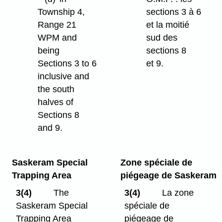
Township 4,
sections 3 à 6
Range 21
et la moitié
WPM and
sud des
being
sections 8
Sections 3 to 6
et 9.
inclusive and
the south
halves of
Sections 8
and 9.
Saskeram Special
Zone spéciale de
Trapping Area
piégeage de Saskeram
3(4)
The
3(4)
La zone
Saskeram Special
spéciale de
Trapping Area
piégeage de