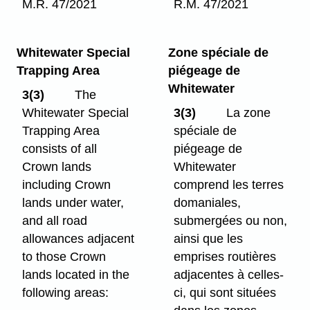
M.R. 47/2021
R.M. 47/2021
Whitewater Special
Zone spéciale de
Trapping Area
piégeage de
Whitewater
3(3)
The
Whitewater Special
3(3)
La zone
Trapping Area
spéciale de
consists of all
piégeage de
Crown lands
Whitewater
including Crown
comprend les terres
lands under water,
domaniales,
and all road
submergées ou non,
allowances adjacent
ainsi que les
to those Crown
emprises routières
lands located in the
adjacentes à celles-
following areas:
ci, qui sont situées