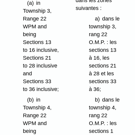
dans les zones
(a)
in
suivantes :
Township 3,
Range 22
a)
dans le
WPM and
township 3,
being
rang 22
Sections 13
O.M.P. : les
to 16 inclusive,
sections 13
Sections 21
à 16, les
to 28 inclusive
sections 21
and
à 28 et les
Sections 33
sections 33
to 36 inclusive;
à 36;
(b)
in
b)
dans le
Township 4,
township 4,
Range 22
rang 22
WPM and
O.M.P. : les
being
sections 1