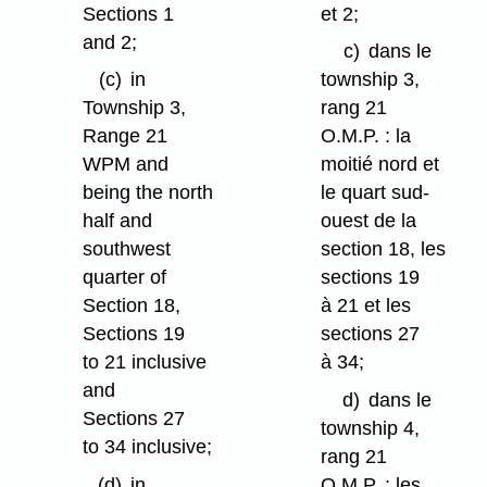
Sections 1
et 2;
and 2;
c)
dans le
(c)
in
township 3,
Township 3,
rang 21
Range 21
O.M.P. : la
WPM and
moitié nord et
being the north
le quart sud-
half and
ouest de la
southwest
section 18, les
quarter of
sections 19
Section 18,
à 21 et les
Sections 19
sections 27
to 21 inclusive
à 34;
and
d)
dans le
Sections 27
township 4,
to 34 inclusive;
rang 21
(d)
in
O.M.P. : les