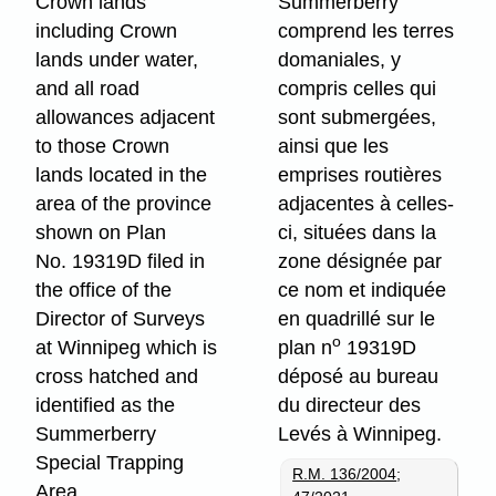
Crown lands
Summerberry
including Crown
comprend les terres
lands under water,
domaniales, y
and all road
compris celles qui
allowances adjacent
sont submergées,
to those Crown
ainsi que les
lands located in the
emprises routières
area of the province
adjacentes à celles-
shown on Plan
ci, situées dans la
No. 19319D filed in
zone désignée par
the office of the
ce nom et indiquée
Director of Surveys
en quadrillé sur le
o
at Winnipeg which is
plan n
19319D
cross hatched and
déposé au bureau
identified as the
du directeur des
Summerberry
Levés à Winnipeg.
Special Trapping
R.M. 136/2004
;
Area.