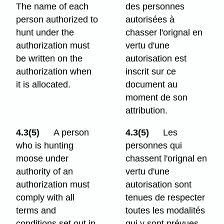
The name of each
des personnes
person authorized to
autorisées à
hunt under the
chasser l'orignal en
authorization must
vertu d'une
be written on the
autorisation est
authorization when
inscrit sur ce
it is allocated.
document au
moment de son
attribution.
4.3(5)
A person
4.3(5)
Les
who is hunting
personnes qui
moose under
chassent l'orignal en
authority of an
vertu d'une
authorization must
autorisation sont
comply with all
tenues de respecter
terms and
toutes les modalités
conditions set out in
qui y sont prévues.