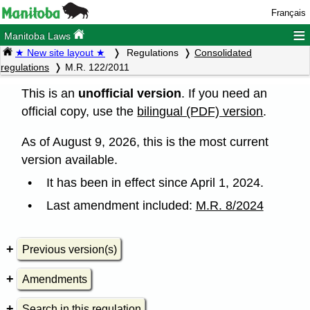
Français
≡
Manitoba Laws
★ New site layout ★
Regulations
Consolidated
regulations
M.R. 122/2011
This is an
unofficial version
. If you need an
official copy, use the
bilingual (PDF) version
.
As of August 9, 2026, this is the most current
version available.
It has been in effect since April 1, 2024.
Last amendment included:
M.R. 8/2024
Previous version(s)
Amendments
Search in this regulation