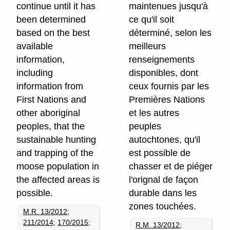
continue until it has
maintenues jusqu'à
been determined
ce qu'il soit
based on the best
déterminé, selon les
available
meilleurs
information,
renseignements
including
disponibles, dont
information from
ceux fournis par les
First Nations and
Premières Nations
other aboriginal
et les autres
peoples, that the
peuples
sustainable hunting
autochtones, qu'il
and trapping of the
est possible de
moose population in
chasser et de piéger
the affected areas is
l'orignal de façon
possible.
durable dans les
zones touchées.
M.R. 13/2012
;
211/2014
;
170/2015
;
R.M. 13/2012
;