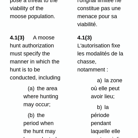
pose a threat to the
l'orignal limitée ne
viability of the
constitue pas une
moose population.
menace pour sa
viabilité.
4.1(3)
A moose
4.1(3)
hunt authorization
L'autorisation fixe
must specify the
les modalités de la
manner in which the
chasse,
hunt is to be
notamment :
conducted, including
a)
la zone
(a)
the area
où elle peut
where hunting
avoir lieu;
may occur;
b)
la
(b)
the
période
period when
pendant
the hunt may
laquelle elle