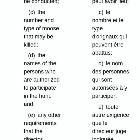
be conducted;
peut avoir lieu;
(c)
the
c)
le
number and
nombre et le
type of moose
type
that may be
d'orignaux qui
killed;
peuvent être
abattus;
(d)
the
names of the
d)
le nom
persons who
des personnes
are authorized
qui sont
to participate
autorisées à y
in the hunt;
participer;
and
e)
toute
(e)
any other
autre exigence
requirements
que le
that the
directeur juge
director
indiquée.