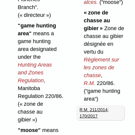
alces.
("moose")
Branch".
« zone de
(« directeur »)
chasse au
"game hunting
gibier »
Zone de
area"
means a
chasse au gibier
game hunting
désignée en
area designated
vertu du
under the
Règlement sur
Hunting Areas
les zones de
and Zones
chasse
,
Regulation
,
R.M.
220/86.
Manitoba
("game hunting
Regulation 220/86.
area")
(« zone de
R.M. 211/2014
;
chasse au
170/2017
gibier »)
"moose"
means