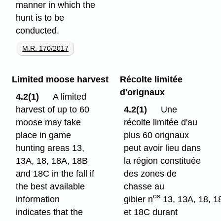
manner in which the
hunt is to be
conducted.
M.R. 170/2017
Limited moose harvest
Récolte limitée
d'orignaux
4.2(1)
A limited
harvest of up to 60
4.2(1)
Une
moose may take
récolte limitée d'au
place in game
plus 60 orignaux
hunting areas 13,
peut avoir lieu dans
13A, 18, 18A, 18B
la région constituée
and 18C in the fall if
des zones de
the best available
chasse au
os
information
gibier n
13, 13A, 18, 1
indicates that the
et 18C durant