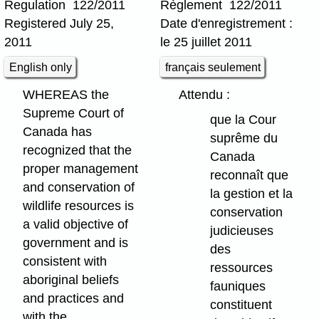
Regulation 122/2011
Règlement 122/2011
Registered July 25,
Date d'enregistrement :
2011
le 25 juillet 2011
English only
français seulement
WHEREAS the
Attendu :
Supreme Court of
que la Cour
Canada has
suprême du
recognized that the
Canada
proper management
reconnaît que
and conservation of
la gestion et la
wildlife resources is
conservation
a valid objective of
judicieuses
government and is
des
consistent with
ressources
aboriginal beliefs
fauniques
and practices and
constituent
with the