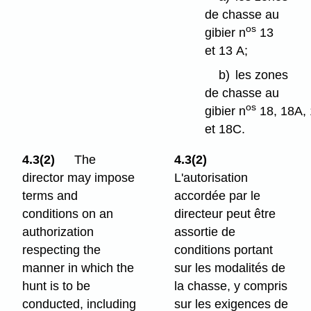
de chasse au
os
gibier n
13
et 13 A;
b)
les zones
de chasse au
os
gibier n
18, 18A,
et 18C.
4.3(2)
The
4.3(2)
director may impose
L'autorisation
terms and
accordée par le
conditions on an
directeur peut être
authorization
assortie de
respecting the
conditions portant
manner in which the
sur les modalités de
hunt is to be
la chasse, y compris
conducted, including
sur les exigences de