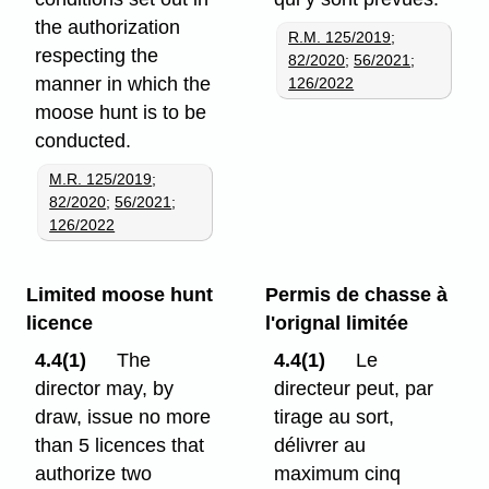
the authorization
R.M. 125/2019
;
respecting the
82/2020
;
56/2021
;
manner in which the
126/2022
moose hunt is to be
conducted.
M.R. 125/2019
;
82/2020
;
56/2021
;
126/2022
Limited moose hunt
Permis de chasse à
licence
l'orignal limitée
4.4(1)
The
4.4(1)
Le
director may, by
directeur peut, par
draw, issue no more
tirage au sort,
than 5 licences that
délivrer au
authorize two
maximum cinq