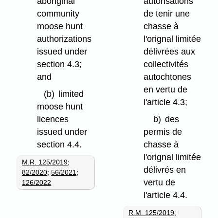
aboriginal
autorisations
community
de tenir une
moose hunt
chasse à
authorizations
l'orignal limitée
issued under
délivrées aux
section 4.3;
collectivités
and
autochtones
en vertu de
(b)
limited
l'article 4.3;
moose hunt
licences
b)
des
issued under
permis de
section 4.4.
chasse à
l'orignal limitée
M.R. 125/2019
;
délivrés en
82/2020
;
56/2021
;
vertu de
126/2022
l'article 4.4.
R.M. 125/2019
;