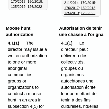
170/2017
;
150/2018
;
211/2014
;
170/2015
;
125/2019
;
126/2022
170/2017
;
150/2018
;
125/2019
;
126/2022
Moose hunt
Autorisation de tenir
authorization
une chasse à l'orignal
4.1(1)
The
4.1(1)
Le
director may issue a
directeur peut
written authorization
délivrer à des
to one or more
collectivités,
aboriginal
groupes ou
communities,
organismes
groups or
autochtones une
organizations to
autorisation écrite
conduct a moose
leur permettant de
hunt in an area in
tenir, à des fins
subsection 4(1) for
culturelles, rituelles