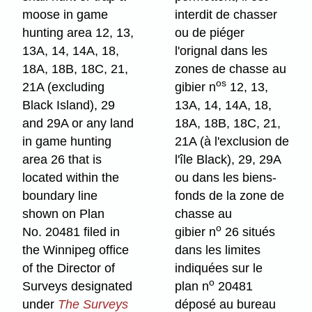
moose in game
interdit de chasser
hunting area 12, 13,
ou de piéger
13A, 14, 14A, 18,
l'orignal dans les
18A, 18B, 18C, 21,
zones de chasse au
os
21A (excluding
gibier n
12, 13,
Black Island), 29
13A, 14, 14A, 18,
and 29A or any land
18A, 18B, 18C, 21,
in game hunting
21A (à l'exclusion de
area 26 that is
l'île Black), 29, 29A
located within the
ou dans les biens-
boundary line
fonds de la zone de
shown on Plan
chasse au
o
No. 20481 filed in
gibier n
26 situés
the Winnipeg office
dans les limites
of the Director of
indiquées sur le
o
Surveys designated
plan n
20481
under
The Surveys
déposé au bureau