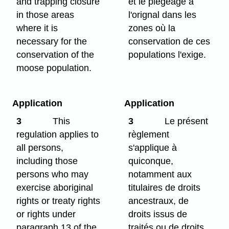
and trapping closure
et le piégeage à
in those areas
l'orignal dans les
where it is
zones où la
necessary for the
conservation de ces
conservation of the
populations l'exige.
moose population.
Application
Application
3
This
3
Le présent
regulation applies to
règlement
all persons,
s'applique à
including those
quiconque,
persons who may
notamment aux
exercise aboriginal
titulaires de droits
rights or treaty rights
ancestraux, de
or rights under
droits issus de
paragraph 13 of the
traités ou de droits