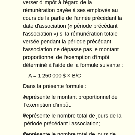
verser d'impôt à l'égard de la
rémunération payée à ses employés au
cours de la partie de l'année précédant la
date d'association (« période précédant
l'association ») si la rémunération totale
versée pendant la période précédant
l'association ne dépasse pas le montant
proportionnel de l'exemption d'impôt
déterminé à l'aide de la formule suivante :
A = 1 250 000 $ × B/C
Dans la présente formule :
A
représente le montant proportionnel de
l'exemption d'impôt;
B
représente le nombre total de jours de la
période précédant l'association;
C
représente le nombre total de jours de