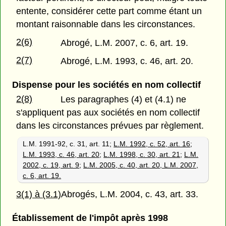
entente, considérer cette part comme étant un
montant raisonnable dans les circonstances.
2(6)
Abrogé, L.M. 2007, c. 6, art. 19.
2(7)
Abrogé, L.M. 1993, c. 46, art. 20.
Dispense pour les sociétés en nom collectif
2(8)
Les paragraphes (4) et (4.1) ne
s'appliquent pas aux sociétés en nom collectif
dans les circonstances prévues par règlement.
L.M. 1991-92, c. 31, art. 11;
L.M. 1992, c. 52, art. 16
;
L.M. 1993, c. 46, art. 20
;
L.M. 1998, c. 30, art. 21
;
L.M.
2002, c. 19, art. 9
;
L.M. 2005, c. 40, art. 20, L.M. 2007,
c. 6, art. 19.
3(1) à (3.1)
Abrogés, L.M. 2004, c. 43, art. 33.
Établissement de l'impôt après 1998