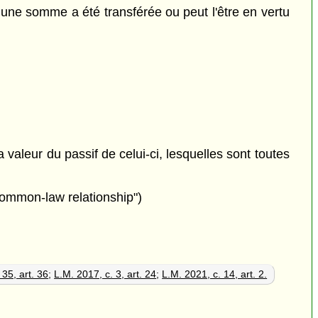
 une somme a été transférée ou peut l'être en vertu
la valeur du passif de celui-ci, lesquelles sont toutes
"common-law relationship")
 35, art. 36
;
L.M. 2017, c. 3, art. 24
;
L.M. 2021, c. 14, art. 2.