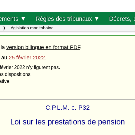
Décrets, 
ements ▼
Règles des tribunaux ▼
.
Législation manitobaine
 la
version bilingue en format PDF
.
au
25 février 2022
.
février 2022 n’y figurent pas.
es dispositions
ative.
C.P.L.M. c. P32
Loi sur les prestations de pension