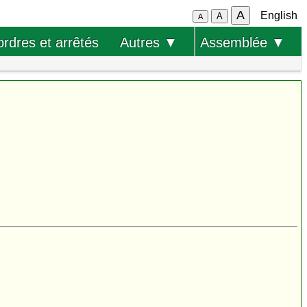
A
English
A
A
ordres et arrêtés
Autres ▼
Assemblée ▼