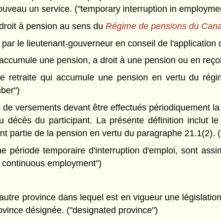
nouveau un service. ("temporary interruption in employme
roit à pension au sens du
Régime de pensions du Can
r le lieutenant-gouverneur en conseil de l'application de
cumule une pension, a droit à une pension ou en reçoit
e retraite qui accumule une pension en vertu du régim
mber")
 de versements devant être effectués périodiquement la v
u décès du participant. La présente définition inclut l
ont partie de la pension en vertu du paragraphe 21.1(2). 
 période temporaire d'interruption d'emploi, sont assi
 of continuous employment")
utre province dans lequel est en vigueur une législation
vince désignée. ("designated province")