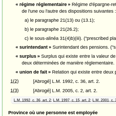
« régime réglementaire »
Régime d'épargne-retr
de l'une ou l'autre des dispositions suivantes 
a) le paragraphe 21(13) ou (13.1);
b) le paragraphe 21(26.2);
c) le sous-alinéa 31(4)b)(iii). ("prescribed pla
« surintendant »
Surintendant des pensions. ("s
« surplus »
Surplus qui existe entre la valeur de l
deux déterminées de manière réglementaire. (
« union de fait »
Relation qui existe entre deux p
1(2)
[Abrogé] L.M. 1992, c. 36, art. 2.
1(3)
[Abrogé] L.M. 2005, c. 2, art. 2.
L.M. 1992, c. 36, art. 2
;
L.M. 1997, c. 15, art. 2
;
L.M. 2001, c. 3
Province où une personne est employée