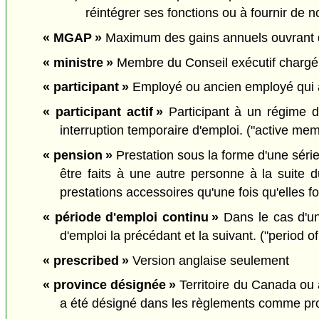
réintégrer ses fonctions ou à fournir de 
« MGAP »
Maximum des gains annuels ouvrant d
« ministre »
Membre du Conseil exécutif chargé pa
« participant »
Employé ou ancien employé qui ac
« participant actif »
Participant à un régime d
interruption temporaire d'emploi. ("active me
« pension »
Prestation sous la forme d'une série
être faits à une autre personne à la suite d
prestations accessoires qu'une fois qu'elles f
« période d'emploi continu »
Dans le cas d'une
d'emploi la précédant et la suivant. ("period
« prescribed »
Version anglaise seulement
« province désignée »
Territoire du Canada ou a
a été désigné dans les règlements comme pro