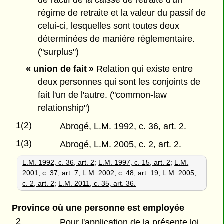
régime de retraite et la valeur du passif de
celui-ci, lesquelles sont toutes deux
déterminées de manière réglementaire.
("surplus")
« union de fait »
Relation qui existe entre
deux personnes qui sont les conjoints de
fait l'un de l'autre. ("common-law
relationship")
1(2)
Abrogé, L.M. 1992, c. 36, art. 2.
1(3)
Abrogé, L.M. 2005, c. 2, art. 2.
L.M. 1992, c. 36, art. 2
;
L.M. 1997, c. 15, art. 2
;
L.M.
2001, c. 37, art. 7
;
L.M. 2002, c. 48, art. 19
;
L.M. 2005,
c. 2, art. 2
;
L.M. 2011, c. 35, art. 36.
Province où une personne est employée
2
Pour l'application de la présente loi,