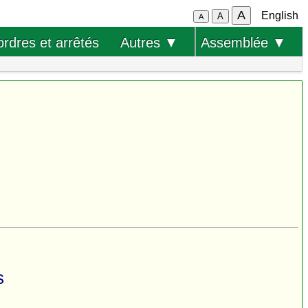
A
English
A
A
ordres et arrêtés
Autres ▼
Assemblée ▼
s