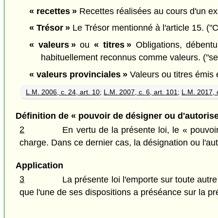
« recettes »
Recettes réalisées au cours d'un exer
« Trésor »
Le Trésor mentionné à l'article 15. ("
« valeurs »
ou
« titres »
Obligations, débentur
habituellement reconnus comme valeurs. ("sec
« valeurs provinciales »
Valeurs ou titres émis 
L.M. 2006, c. 24, art. 10
;
L.M. 2007, c. 6, art. 101
;
L.M. 2017, c
Définition de « pouvoir de désigner ou d'autorise
2
En vertu de la présente loi, le « pouvo
charge. Dans ce dernier cas, la désignation ou l'au
Application
3
La présente loi l'emporte sur toute autre
que l'une de ses dispositions a préséance sur la pré