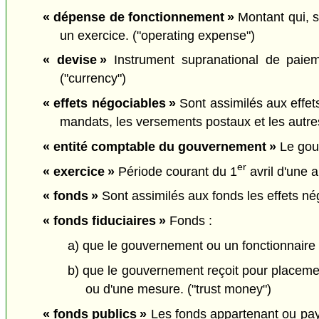
« dépense de fonctionnement »
Montant qui, s
un exercice. ("operating expense")
« devise »
Instrument supranational de paiem
("currency")
« effets négociables »
Sont assimilés aux effets
mandats, les versements postaux et les autre
« entité comptable du gouvernement »
Le gouv
er
« exercice »
Période courant du 1
avril d'une a
« fonds »
Sont assimilés aux fonds les effets né
« fonds fiduciaires »
Fonds :
a) que le gouvernement ou un fonctionnaire p
b) que le gouvernement reçoit pour placement
ou d'une mesure. ("trust money")
« fonds publics »
Les fonds appartenant ou pay