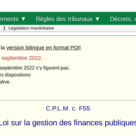
Décrets, 
ements ▼
Règles des tribunaux ▼
.
Législation manitobaine
 la
version bilingue en format PDF
.
 septembre 2022
.
 septembre 2022 n’y figurent pas.
es dispositions
ative.
C.P.L.M. c. F55
Loi sur la gestion des finances publique