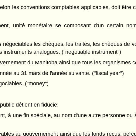
elon les conventions comptables applicables, doit être 
ent, unité monétaire se composant d'un certain nomb
 négociables les chèques, les traites, les chèques de vo
s instruments analogues. ("negotiable instrument")
ernement du Manitoba ainsi que tous les organismes com
nnée au 31 mars de l'année suivante. ("fiscal year")
gociables. ("money")
ublic détient en fiducie;
, à une fin spéciale, au nom d'une autre personne ou à t
ables au gouvernement ainsi que les fonds reçus, perç