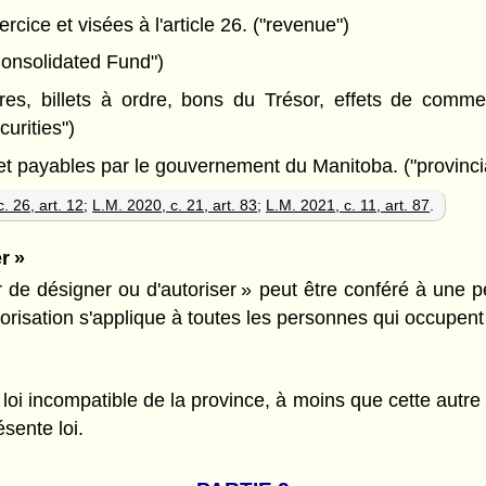
cice et visées à l'article 26. ("revenue")
Consolidated Fund")
es, billets à ordre, bons du Trésor, effets de commer
urities")
et payables par le gouvernement du Manitoba. ("provincia
. 26, art. 12
;
L.M. 2020, c. 21, art. 83
;
L.M. 2021, c. 11, art. 87
.
r »
ir de désigner ou d'autoriser » peut être conféré à une p
torisation s'applique à toutes les personnes qui occupen
 loi incompatible de la province, à moins que cette autre
sente loi.