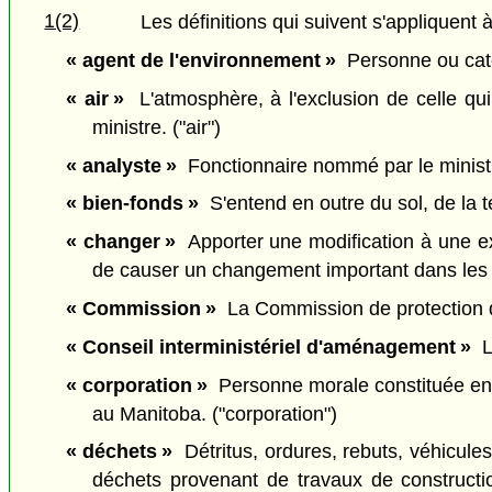
1(2)
Les définitions qui suivent s'appliquent à
« agent de l'environnement »
Personne ou caté
« air »
L'atmosphère, à l'exclusion de celle qui 
ministre. ("air")
« analyste »
Fonctionnaire nommé par le ministre 
« bien-fonds »
S'entend en outre du sol, de la ter
« changer »
Apporter une modification à une exp
de causer un changement important dans les eff
« Commission »
La Commission de protection de
« Conseil interministériel d'aménagement »
Le
« corporation »
Personne morale constituée en c
au Manitoba. ("corporation")
« déchets »
Détritus, ordures, rebuts, véhicul
déchets provenant de travaux de constructi