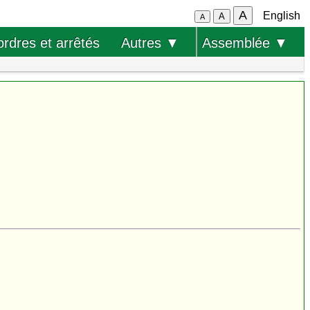
A
English
A
A
ordres et arrêtés
Autres ▼
Assemblée ▼