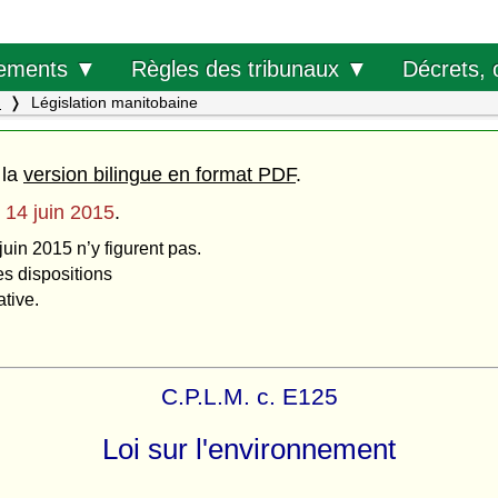
Décrets, 
ements ▼
Règles des tribunaux ▼
.
Législation manitobaine
 la
version bilingue en format PDF
.
u
14 juin 2015
.
juin 2015 n’y figurent pas.
es dispositions
ative.
C.P.L.M. c. E125
Loi sur l'environnement