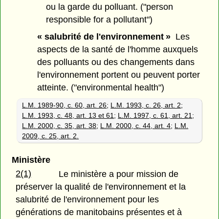
ou la garde du polluant. ("person
responsible for a pollutant")
« salubrité de l'environnement »
Les
aspects de la santé de l'homme auxquels
des polluants ou des changements dans
l'environnement portent ou peuvent porter
atteinte. ("environmental health")
L.M. 1989-90, c. 60, art. 26
;
L.M. 1993, c. 26, art. 2
;
L.M. 1993, c. 48, art. 13 et 61
;
L.M. 1997, c. 61, art. 21
;
L.M. 2000, c. 35, art. 38
;
L.M. 2000, c. 44, art. 4
;
L.M.
2009, c. 25, art. 2.
Ministère
2(1)
Le ministère a pour mission de
préserver la qualité de l'environnement et la
salubrité de l'environnement pour les
générations de manitobains présentes et à