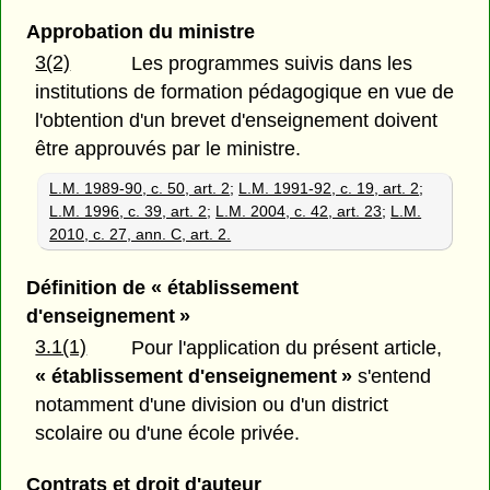
Approbation du ministre
3(2)
Les programmes suivis dans les
institutions de formation pédagogique en vue de
l'obtention d'un brevet d'enseignement doivent
être approuvés par le ministre.
L.M. 1989-90, c. 50, art. 2
;
L.M. 1991-92, c. 19, art. 2
;
L.M. 1996, c. 39, art. 2
;
L.M. 2004, c. 42, art. 23
;
L.M.
2010, c. 27, ann. C, art. 2.
Définition de « établissement
d'enseignement »
3.1(1)
Pour l'application du présent article,
« établissement d'enseignement »
s'entend
notamment d'une division ou d'un district
scolaire ou d'une école privée.
Contrats et droit d'auteur