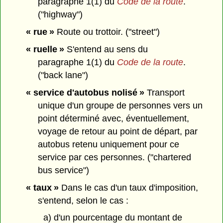
paragraphe 1(1) du
Code de la route
.
("highway")
« rue »
Route ou trottoir. ("street")
« ruelle »
S'entend au sens du
paragraphe 1(1) du
Code de la route
.
("back lane")
« service d'autobus nolisé »
Transport
unique d'un groupe de personnes vers un
point déterminé avec, éventuellement,
voyage de retour au point de départ, par
autobus retenu uniquement pour ce
service par ces personnes. ("chartered
bus service")
« taux »
Dans le cas d'un taux d'imposition,
s'entend, selon le cas :
a) d'un pourcentage du montant de