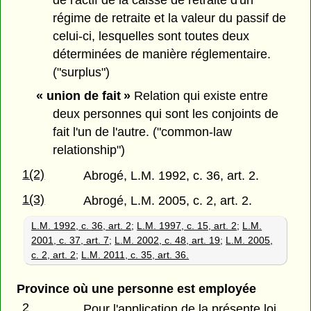
régime de retraite et la valeur du passif de
celui-ci, lesquelles sont toutes deux
déterminées de manière réglementaire.
("surplus")
« union de fait »
Relation qui existe entre
deux personnes qui sont les conjoints de
fait l'un de l'autre. ("common-law
relationship")
1(2)
Abrogé, L.M. 1992, c. 36, art. 2.
1(3)
Abrogé, L.M. 2005, c. 2, art. 2.
L.M. 1992, c. 36, art. 2
;
L.M. 1997, c. 15, art. 2
;
L.M.
2001, c. 37, art. 7
;
L.M. 2002, c. 48, art. 19
;
L.M. 2005,
c. 2, art. 2
;
L.M. 2011, c. 35, art. 36.
Province où une personne est employée
2
Pour l'application de la présente loi,