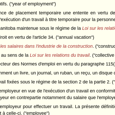
ifs. ("year of employment")
e de placement temporaire une entente en vertu de la
exécution d'un travail à titre temporaire pour la personne
anitoba maintenue sous le régime de la
Loi sur les relat
t en vertu de l'article 34. ("annual vacation")
les salaires dans l'industrie de la construction
. ("constru
 au sens de la
Loi sur les relations du travail
. ("collecti
cteur des Normes d'emploi en vertu du paragraphe 115(1)
ment un livre, un journal, un ruban, un reçu, un disque d
il fixées sous le régime de la section 2 de la partie 2. 
loyeur en vue de l'exécution d'un travail en conformit
loyeur en contrepartie notamment du salaire que l'employ
employeur pour effectuer un travail. La présente défini
 à celle-ci. ("employee")