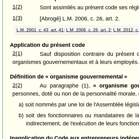
1(2)
Sont assimilés au présent code ses règl
1(3)
[Abrogé] L.M. 2006, c. 26, art. 2.
L.M. 2001, c. 43, art. 41
;
L.M. 2006, c. 26, art. 2
;
L.M. 2012, c.
Application du présent code
2(1)
Sauf disposition contraire du présent
organismes gouvernementaux et à leurs employés
Définition de « organisme gouvernemental »
2(2)
Au paragraphe (1),
« organisme gou
personnes, doté ou non de la personnalité morale, 
a) soit nommés par une loi de l'Assemblée législ
b) soit des fonctionnaires ou mandataires de 
indirectement, de l'exécution de leurs fonction
Inapplication du Code aux entrepreneurs indép