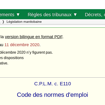
Décrets, 
ements ▼
Règles des tribunaux ▼
.
Législation manitobaine
 la
version bilingue en format PDF
.
au
11 décembre 2020
.
 décembre 2020 n’y figurent pas.
es dispositions
ative.
C.P.L.M. c. E110
Code des normes d'emploi