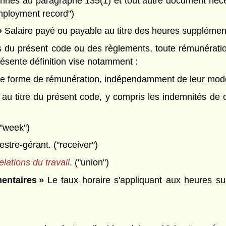
nés au paragraphe 135(1) et tout autre document néces
mployment record")
»
Salaire payé ou payable au titre des heures supplément
s du présent code ou des règlements, toute rémunérati
 présente définition vise notamment :
utre forme de rémunération, indépendamment de leur mode
 au titre du présent code, y compris les indemnités de 
("week")
stre-gérant. ("receiver")
elations du travail
. ("union")
entaires »
Le taux horaire s'appliquant aux heures su