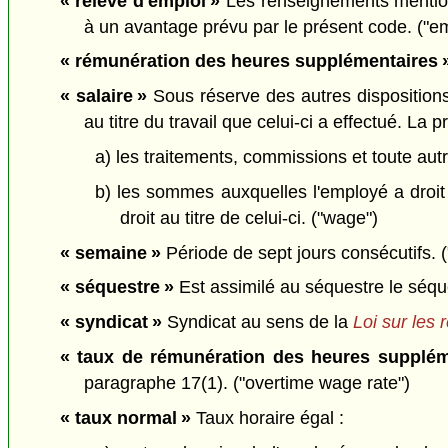
« relevé d'emploi »
Les renseignements mention
à un avantage prévu par le présent code. ("e
« rémunération des heures supplémentaires 
« salaire »
Sous réserve des autres disposition
au titre du travail que celui-ci a effectué. La
a) les traitements, commissions et toute a
b) les sommes auxquelles l'employé a droit
droit au titre de celui-ci. ("wage")
« semaine »
Période de sept jours consécutifs. 
« séquestre »
Est assimilé au séquestre le séque
« syndicat »
Syndicat au sens de la
Loi sur les r
« taux de rémunération des heures supplém
paragraphe 17(1). ("overtime wage rate")
« taux normal »
Taux horaire égal :