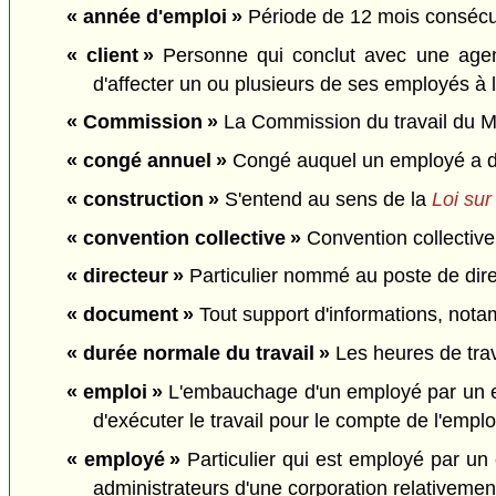
« année d'emploi »
Période de 12 mois consécut
« client »
Personne qui conclut avec une agenc
d'affecter un ou plusieurs de ses employés à l'
« Commission »
La Commission du travail du M
« congé annuel »
Congé auquel un employé a droi
« construction »
S'entend au sens de la
Loi sur 
« convention collective »
Convention collective
« directeur »
Particulier nommé au poste de dire
« document »
Tout support d'informations, notam
« durée normale du travail »
Les heures de trava
« emploi »
L'embauchage d'un employé par un emp
d'exécuter le travail pour le compte de l'emp
« employé »
Particulier qui est employé par un 
administrateurs d'une corporation relativement