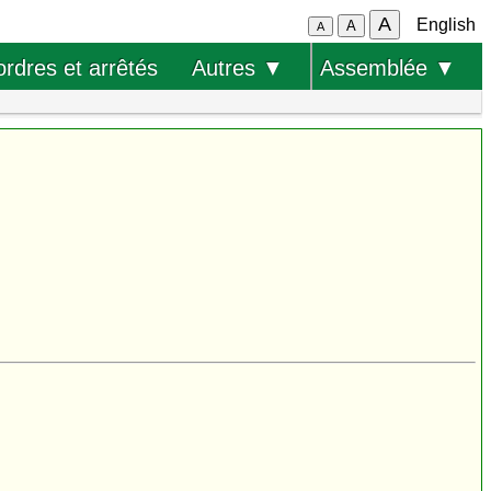
A
English
A
A
ordres et arrêtés
Autres ▼
Assemblée ▼