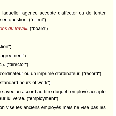
quelle l'agence accepte d'affecter ou de tenter
 en question. ("client")
ions du travail
. ("board")
ction")
ve agreement")
. ("director")
'ordinateur ou un imprimé d'ordinateur. ("record")
("standard hours of work")
é avec un accord au titre duquel l'employé accepte
eur lui verse. ("employment")
tion vise les anciens employés mais ne vise pas les