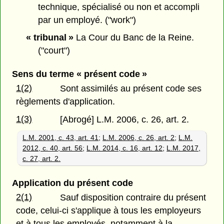
technique, spécialisé ou non et accompli
par un employé. ("work")
« tribunal »
La Cour du Banc de la Reine.
("court")
Sens du terme « présent code »
1(2)
Sont assimilés au présent code ses
règlements d'application.
1(3)
[Abrogé] L.M. 2006, c. 26, art. 2.
L.M. 2001, c. 43, art. 41
;
L.M. 2006, c. 26, art. 2
;
L.M.
2012, c. 40, art. 56
;
L.M. 2014, c. 16, art. 12
;
L.M. 2017,
c. 27, art. 2.
Application du présent code
2(1)
Sauf disposition contraire du présent
code, celui-ci s'applique à tous les employeurs
et à tous les employés, notamment à la