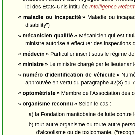
loi des États-Unis intitulée
Intelligence Refor
« maladie ou incapacité »
Maladie ou incapac
disability")
« mécanicien qualifié »
Mécanicien qui est titul
ministre autorise à effectuer des inspections de
« médecin »
Particulier inscrit sous le régime de
« ministre »
Le ministre chargé par le lieutenant-
« numéro d'identification de véhicule »
Numéro
approuvée en vertu du paragraphe 42(3) ou 79(3
« optométriste »
Membre de l'Association des opt
« organisme reconnu »
Selon le cas :
a) la Fondation manitobaine de lutte contre
b) tout autre organisme ou toute autre perso
d'alcoolisme ou de toxicomanie. ("recogn