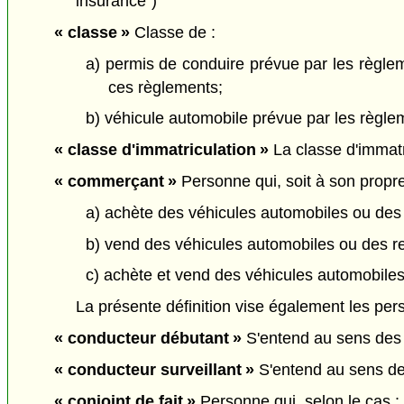
insurance")
« classe »
Classe de :
a) permis de conduire prévue par les règlem
ces règlements;
b) véhicule automobile prévue par les règlem
« classe d'immatriculation »
La classe d'immatri
« commerçant »
Personne qui, soit à son propre 
a) achète des véhicules automobiles ou de
b) vend des véhicules automobiles ou des re
c) achète et vend des véhicules automobiles
La présente définition vise également les per
« conducteur débutant »
S'entend au sens des r
« conducteur surveillant »
S'entend au sens des
« conjoint de fait »
Personne qui, selon le cas :