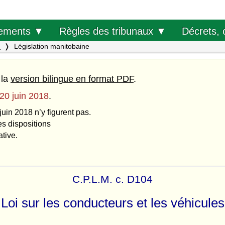
Décrets, 
ements ▼
Règles des tribunaux ▼
.
Législation manitobaine
 la
version bilingue en format PDF
.
20 juin 2018
.
juin 2018 n’y figurent pas.
es dispositions
ative.
C.P.L.M. c. D104
Loi sur les conducteurs et les véhicules