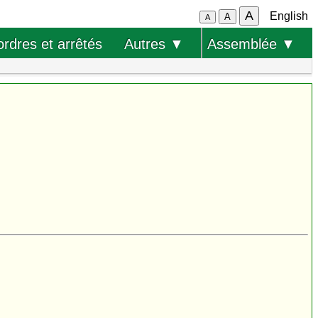
A
English
A
A
ordres et arrêtés
Autres ▼
Assemblée ▼