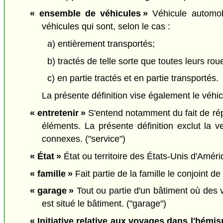
« ensemble de véhicules »
Véhicule automobi
véhicules qui sont, selon le cas :
a) entièrement transportés;
b) tractés de telle sorte que toutes leurs rou
c) en partie tractés et en partie transportés.
La présente définition vise également le véhicu
« entretenir »
S'entend notamment du fait de répa
éléments. La présente définition exclut la ve
connexes. ("service")
« État »
État ou territoire des États-Unis d'Amériq
« famille »
Fait partie de la famille le conjoint de f
« garage »
Tout ou partie d'un bâtiment où des v
est situé le bâtiment. ("garage")
« Initiative relative aux voyages dans l'hémi