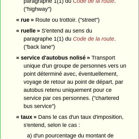
paragraphe 1(1) du
Code de la route
.
("highway")
« rue »
Route ou trottoir. ("street")
« ruelle »
S'entend au sens du
paragraphe 1(1) du
Code de la route
.
("back lane")
« service d'autobus nolisé »
Transport
unique d'un groupe de personnes vers un
point déterminé avec, éventuellement,
voyage de retour au point de départ, par
autobus retenu uniquement pour ce
service par ces personnes. ("chartered
bus service")
« taux »
Dans le cas d'un taux d'imposition,
s'entend, selon le cas :
a) d'un pourcentage du montant de