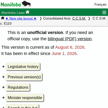
Français
≡
Manitoba Laws
★ New site layout ★
Consolidated Acts:
C.C.S.M.
C.C.S.M.
c. E110
This is an
unofficial version
. If you need an
official copy, use the
bilingual (PDF) version
.
This version is current as of
August 6, 2026
.
It has been in effect since
June 1, 2026
.
Legislative history
Previous version(s)
Regulations
Minister responsible