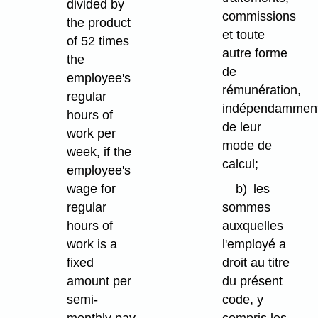
divided by
commissions
the product
et toute
of 52 times
autre forme
the
de
employee's
rémunération,
regular
indépendammen
hours of
de leur
work per
mode de
week, if the
calcul;
employee's
wage for
b)
les
regular
sommes
hours of
auxquelles
work is a
l'employé a
fixed
droit au titre
amount per
du présent
semi-
code, y
monthly pay
compris les