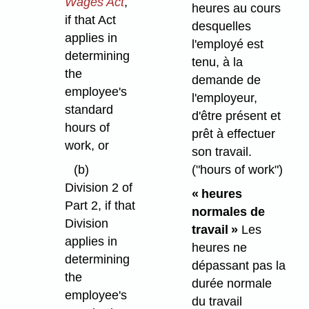
Wages Act
,
heures au cours
if that Act
desquelles
applies in
l'employé est
determining
tenu, à la
the
demande de
employee's
l'employeur,
standard
d'être présent et
hours of
prêt à effectuer
work, or
son travail.
("hours of work")
(b)
Division 2 of
« heures
Part 2, if that
normales de
Division
travail »
Les
applies in
heures ne
determining
dépassant pas la
the
durée normale
employee's
du travail