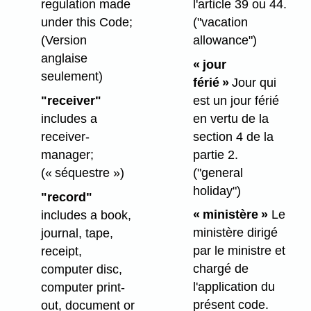
l'article 39 ou 44.
regulation made
("vacation
under this Code;
allowance")
(Version
anglaise
« jour
seulement)
férié »
Jour qui
est un jour férié
"receiver"
en vertu de la
includes a
section 4 de la
receiver-
partie 2.
manager;
("general
(« séquestre »)
holiday")
"record"
« ministère »
Le
includes a book,
ministère dirigé
journal, tape,
par le ministre et
receipt,
chargé de
computer disc,
l'application du
computer print-
présent code.
out, document or