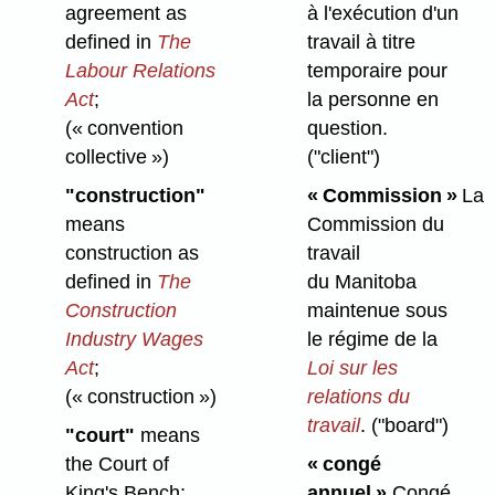
agreement as
à l'exécution d'un
defined in
The
travail à titre
Labour Relations
temporaire pour
Act
;
la personne en
(« convention
question.
collective »)
("client")
"construction"
« Commission »
La
means
Commission du
construction as
travail
defined in
The
du Manitoba
Construction
maintenue sous
Industry Wages
le régime de la
Act
;
Loi sur les
(« construction »)
relations du
travail
.
("board")
"court"
means
the Court of
« congé
King's Bench;
annuel »
Congé