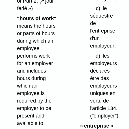
of Part 2;
(« jour
férié »)
c)
le
séquestre
"hours of work"
de
means the hours
l'entreprise
or parts of hours
d'un
during which an
employeur;
employee
performs work
d)
les
for an employer
employeurs
and includes
déclarés
hours during
être des
which an
employeurs
employee is
uniques en
required by the
vertu de
employer to be
l'article 134.
present and
("employer")
available to
« entreprise »