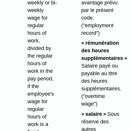
avantage prévu
weekly or bi-
par le présent
weekly
code.
wage for
("employment
regular
record")
hours of
work,
« rémunération
divided by
des heures
the regular
supplémentaires »
hours of
Salaire payé ou
work in the
payable au titre
pay period,
des heures
if the
supplémentaires.
employee's
("overtime
wage for
wage")
regular
« salaire »
Sous
hours of
réserve des
work is a
autres