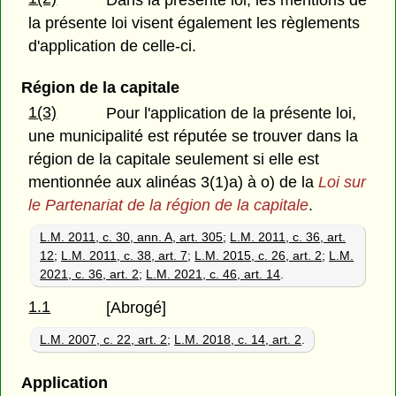
la présente loi visent également les règlements
d'application de celle-ci.
Région de la capitale
1(3)
Pour l'application de la présente loi,
une municipalité est réputée se trouver dans la
région de la capitale seulement si elle est
mentionnée aux alinéas 3(1)a) à o) de la
Loi sur
le Partenariat de la région de la capitale
.
L.M. 2011, c. 30, ann. A, art. 305
;
L.M. 2011, c. 36, art.
12
;
L.M. 2011, c. 38, art. 7
;
L.M. 2015, c. 26, art. 2
;
L.M.
2021, c. 36, art. 2
;
L.M. 2021, c. 46, art. 14
.
1.1
[Abrogé]
L.M. 2007, c. 22, art. 2
;
L.M. 2018, c. 14, art. 2
.
Application