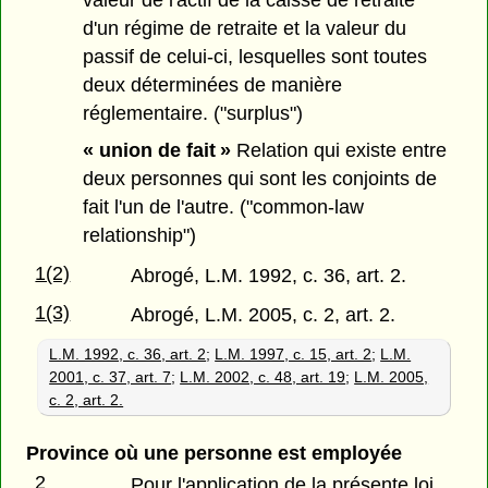
d'un régime de retraite et la valeur du
passif de celui-ci, lesquelles sont toutes
deux déterminées de manière
réglementaire. ("surplus")
« union de fait »
Relation qui existe entre
deux personnes qui sont les conjoints de
fait l'un de l'autre. ("common-law
relationship")
1(2)
Abrogé, L.M. 1992, c. 36, art. 2.
1(3)
Abrogé, L.M. 2005, c. 2, art. 2.
L.M. 1992, c. 36, art. 2
;
L.M. 1997, c. 15, art. 2
;
L.M.
2001, c. 37, art. 7
;
L.M. 2002, c. 48, art. 19
;
L.M. 2005,
c. 2, art. 2.
Province où une personne est employée
2
Pour l'application de la présente loi,