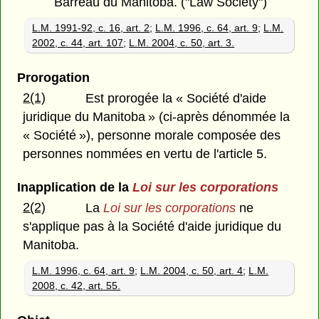
Barreau du Manitoba. ("Law Society")
L.M. 1991-92, c. 16, art. 2
;
L.M. 1996, c. 64, art. 9
;
L.M.
2002, c. 44, art. 107
;
L.M. 2004, c. 50, art. 3.
Prorogation
2(1)
Est prorogée la « Société d'aide
juridique du Manitoba » (ci-après dénommée la
« Société »), personne morale composée des
personnes nommées en vertu de l'article 5.
Inapplication de la
Loi sur les corporations
2(2)
La
Loi sur les corporations
ne
s'applique pas à la Société d'aide juridique du
Manitoba.
L.M. 1996, c. 64, art. 9
;
L.M. 2004, c. 50, art. 4
;
L.M.
2008, c. 42, art. 55.