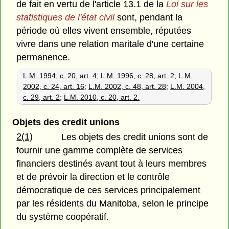
de fait en vertu de l'article 13.1 de la
Loi sur les
statistiques de l'état civil
sont, pendant la
période où elles vivent ensemble, réputées
vivre dans une relation maritale d'une certaine
permanence.
L.M. 1994, c. 20, art. 4
;
L.M. 1996, c. 28, art. 2
;
L.M.
2002, c. 24, art. 16
;
L.M. 2002, c. 48, art. 28
;
L.M. 2004,
c. 29, art. 2
;
L.M. 2010, c. 20, art. 2.
Objets des credit unions
2(1)
Les objets des credit unions sont de
fournir une gamme complète de services
financiers destinés avant tout à leurs membres
et de prévoir la direction et le contrôle
démocratique de ces services principalement
par les résidents du Manitoba, selon le principe
du système coopératif.