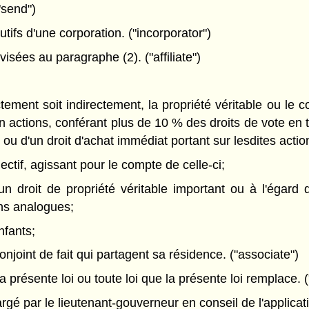
"send")
tifs d'une corporation. ("incorporator")
ées au paragraphe (2). ("affiliate")
ctement soit indirectement, la propriété véritable ou le 
actions, conférant plus de 10 % des droits de vote en to
 ou d'un droit d'achat immédiat portant sur lesdites actio
ctif, agissant pour le compte de celle-ci;
un droit de propriété véritable important ou à l'égard d
ns analogues;
nfants;
njoint de fait qui partagent sa résidence. ("associate")
 présente loi ou toute loi que la présente loi remplace. (
 par le lieutenant-gouverneur en conseil de l'application