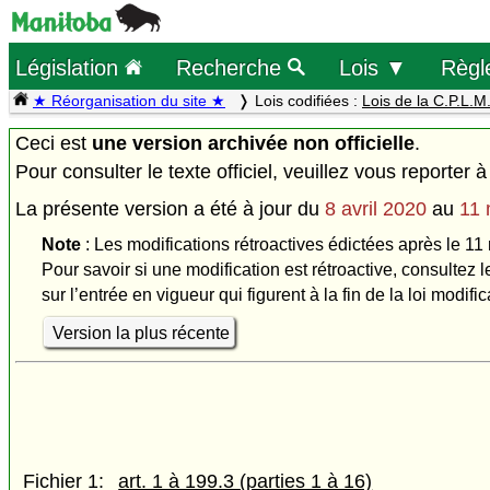
Législation
Recherche
Lois ▼
Règl
★ Réorganisation du site ★
Lois codifiées :
Lois de la C.P.L.M
Ceci est
une version archivée non officielle
.
Pour consulter le texte officiel, veuillez vous reporter à
La présente version a été à jour du
8 avril 2020
au
11 
Note
: Les modifications rétroactives édictées après le 11 
Pour savoir si une modification est rétroactive, consultez l
sur l’entrée en vigueur qui figurent à la fin de la loi modific
Version la plus récente
Fichier 1:
art. 1 à 199.3 (parties 1 à 16)