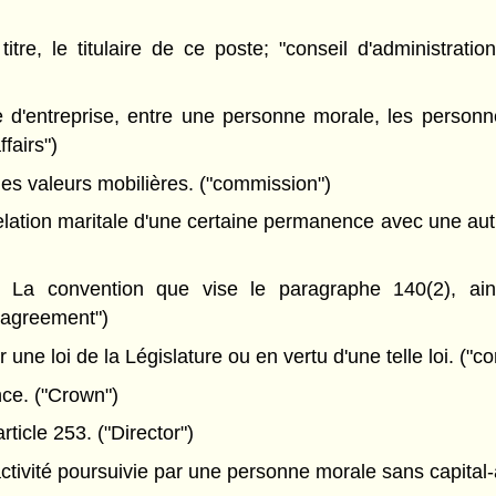
, le titulaire de ce poste; "conseil d'administratio
e d'entreprise, entre une personne morale, les perso
ffairs")
 valeurs mobilières. ("commission")
elation maritale d'une certaine permanence avec une au
a convention que vise le paragraphe 140(2), ainsi
 agreement")
e loi de la Législature ou en vertu d'une telle loi. ("co
ce. ("Crown")
ticle 253. ("Director")
ctivité poursuivie par une personne morale sans capital-