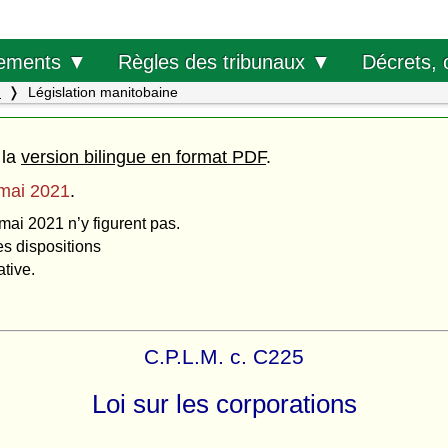
Décrets, 
ements ▼
Règles des tribunaux ▼
.
Législation manitobaine
 la
version bilingue en format PDF
.
mai 2021
.
mai 2021 n’y figurent pas.
es dispositions
ative.
C.P.L.M. c. C225
Loi sur les corporations