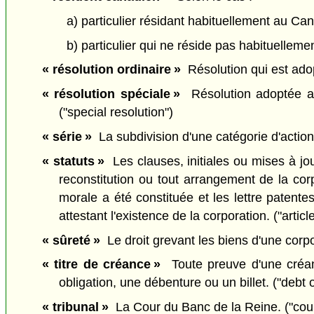
a) particulier résidant habituellement au Ca
b) particulier qui ne réside pas habituellem
« résolution ordinaire »
Résolution qui est adop
« résolution spéciale »
Résolution adoptée aux
("special resolution")
« série »
La subdivision d'une catégorie d'actions
« statuts »
Les clauses, initiales ou mises à jour
reconstitution ou tout arrangement de la co
morale a été constituée et les lettre patentes,
attestant l'existence de la corporation. ("articl
« sûreté »
Le droit grevant les biens d'une corpor
« titre de créance »
Toute preuve d'une créan
obligation, une débenture ou un billet. ("debt o
« tribunal »
La Cour du Banc de la Reine. ("cour