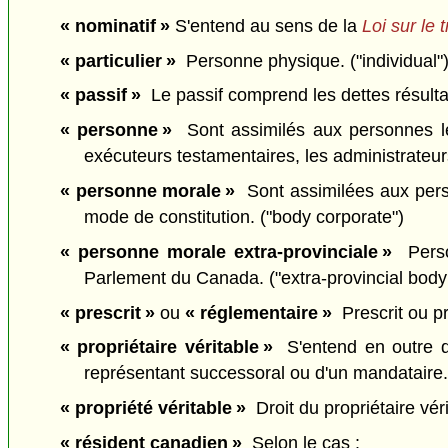
« nominatif »
S'entend au sens de la
Loi sur le 
« particulier »
Personne physique. ("individual"
« passif »
Le passif comprend les dettes résultant 
« personne »
Sont assimilés aux personnes les 
exécuteurs testamentaires, les administrateu
« personne morale »
Sont assimilées aux pers
mode de constitution. ("body corporate")
« personne morale extra-provinciale »
Person
Parlement du Canada. ("extra-provincial body
« prescrit »
ou
« réglementaire »
Prescrit ou pr
« propriétaire véritable »
S'entend en outre du 
représentant successoral ou d'un mandataire. 
« propriété véritable »
Droit du propriétaire vérit
« résident canadien »
Selon le cas :