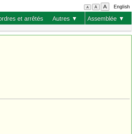
A
English
A
A
ordres et arrêtés
Autres ▼
Assemblée ▼