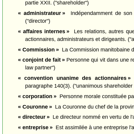
partie XXII. ("shareholder")
« administrateur »
Indépendamment de son titre
("director")
« affaires internes »
Les relations, autres qu
actionnaires, administrateurs et dirigeants. ("a
« Commission »
La Commission manitobaine des
« conjoint de fait »
Personne qui vit dans une r
law partner")
« convention unanime des actionnaires »
L
paragraphe 140(3). ("unanimous shareholder
« corporation »
Personne morale constituée par un
« Couronne »
La Couronne du chef de la provin
« directeur »
Le directeur nommé en vertu de l'ar
« entreprise »
Est assimilée à une entreprise l'a