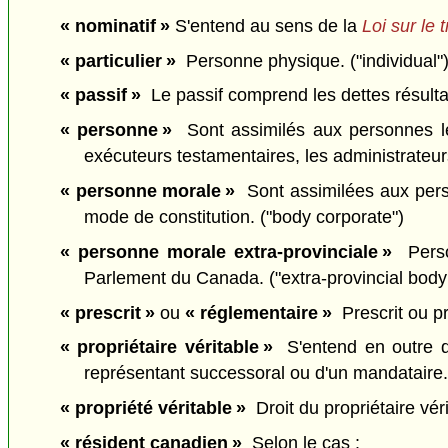
« nominatif »
S'entend au sens de la
Loi sur le 
« particulier »
Personne physique. ("individual"
« passif »
Le passif comprend les dettes résultant 
« personne »
Sont assimilés aux personnes les 
exécuteurs testamentaires, les administrateu
« personne morale »
Sont assimilées aux pers
mode de constitution. ("body corporate")
« personne morale extra-provinciale »
Person
Parlement du Canada. ("extra-provincial body
« prescrit »
ou
« réglementaire »
Prescrit ou pr
« propriétaire véritable »
S'entend en outre du 
représentant successoral ou d'un mandataire. 
« propriété véritable »
Droit du propriétaire vérit
« résident canadien »
Selon le cas :