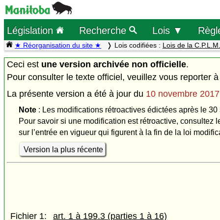
Législation
Recherche
Lois ▼
Règl
★ Réorganisation du site ★
Lois codifiées :
Lois de la C.P.L.M
Ceci est
une version archivée non officielle
.
Pour consulter le texte officiel, veuillez vous reporter à
La présente version a été à jour du
10 novembre 2017
Note
: Les modifications rétroactives édictées après le 30
Pour savoir si une modification est rétroactive, consultez l
sur l’entrée en vigueur qui figurent à la fin de la loi modific
Version la plus récente
Fichier 1:
art. 1 à 199.3 (parties 1 à 16)