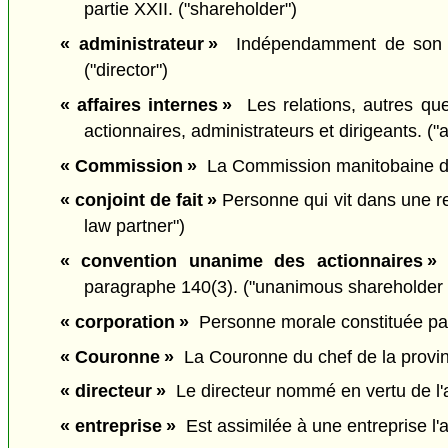
partie XXII. ("shareholder")
« administrateur »
Indépendamment de son titre
("director")
« affaires internes »
Les relations, autres qu
actionnaires, administrateurs et dirigeants. ("a
« Commission »
La Commission manitobaine des
« conjoint de fait »
Personne qui vit dans une r
law partner")
« convention unanime des actionnaires »
L
paragraphe 140(3). ("unanimous shareholder
« corporation »
Personne morale constituée par un
« Couronne »
La Couronne du chef de la provin
« directeur »
Le directeur nommé en vertu de l'ar
« entreprise »
Est assimilée à une entreprise l'a