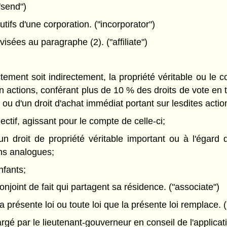
"send")
tifs d'une corporation. ("incorporator")
ées au paragraphe (2). ("affiliate")
ctement soit indirectement, la propriété véritable ou le 
actions, conférant plus de 10 % des droits de vote en to
 ou d'un droit d'achat immédiat portant sur lesdites actio
ctif, agissant pour le compte de celle-ci;
un droit de propriété véritable important ou à l'égard d
ns analogues;
nfants;
njoint de fait qui partagent sa résidence. ("associate")
 présente loi ou toute loi que la présente loi remplace. (
 par le lieutenant-gouverneur en conseil de l'application