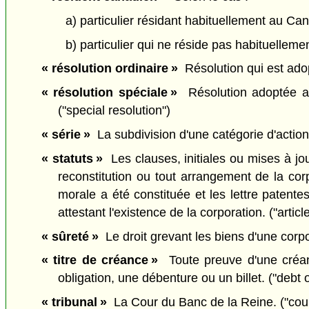
a) particulier résidant habituellement au Ca
b) particulier qui ne réside pas habituellem
« résolution ordinaire »
Résolution qui est adop
« résolution spéciale »
Résolution adoptée aux
("special resolution")
« série »
La subdivision d'une catégorie d'actions
« statuts »
Les clauses, initiales ou mises à jour
reconstitution ou tout arrangement de la co
morale a été constituée et les lettre patentes,
attestant l'existence de la corporation. ("articl
« sûreté »
Le droit grevant les biens d'une corpor
« titre de créance »
Toute preuve d'une créan
obligation, une débenture ou un billet. ("debt o
« tribunal »
La Cour du Banc de la Reine. ("cour