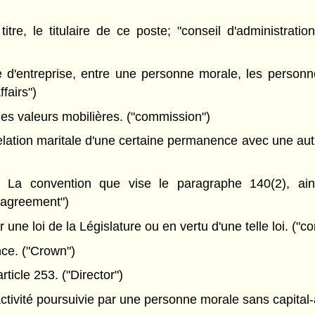
, le titulaire de ce poste; "conseil d'administratio
e d'entreprise, entre une personne morale, les perso
ffairs")
 valeurs mobilières. ("commission")
elation maritale d'une certaine permanence avec une au
a convention que vise le paragraphe 140(2), ainsi
 agreement")
e loi de la Législature ou en vertu d'une telle loi. ("co
ce. ("Crown")
ticle 253. ("Director")
ctivité poursuivie par une personne morale sans capital-