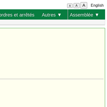
A
English
A
A
ordres et arrêtés
Autres ▼
Assemblée ▼