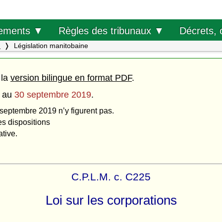
Décrets, 
ements ▼
Règles des tribunaux ▼
.
Législation manitobaine
 la
version bilingue en format PDF
.
au
30 septembre 2019
.
 septembre 2019 n’y figurent pas.
es dispositions
ative.
C.P.L.M. c. C225
Loi sur les corporations