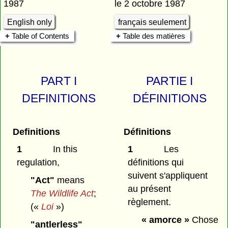
1987
le 2 octobre 1987
English only
français seulement
Table of Contents
Table des matières
PART I
PARTIE I
DEFINITIONS
DÉFINITIONS
Definitions
Définitions
1
In this
1
Les
regulation,
définitions qui
suivent s'appliquent
"Act"
means
au présent
The Wildlife Act
;
règlement.
(«
Loi
»)
« amorce »
Chose
"antlerless"