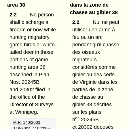
area 38
dans la zone de
chasse au gibier 38
2.2
No person
shall discharge a
2.2
Nul ne peut
firearm or bow while
utiliser une arme à
hunting migratory
feu ou un arc
game birds or white-
pendant qu'il chasse
tailed deer in those
des oiseaux
portions of game
migrateurs
hunting area 38
considérés comme
described in Plan
gibier ou des cerfs
Nos. 20245B
de Virginie dans les
and 20302 filed in
parties de la zone
the office of the
de chasse au
Director of Surveys
gibier 38 décrites
at Winnipeg
.
sur les plans
os
n
20245B
M.R. 140/2003
;
et 20302 déposés
149/2004
;
110/2005
;