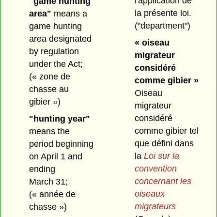
l'application de
"game hunting
la présente loi.
area"
means a
("department")
game hunting
area designated
« oiseau
by regulation
migrateur
under the Act;
considéré
(« zone de
comme gibier »
chasse au
Oiseau
gibier »)
migrateur
considéré
"hunting year"
comme gibier tel
means the
que défini dans
period beginning
la
Loi sur la
on April 1 and
convention
ending
concernant les
March 31;
oiseaux
(« année de
migrateurs
chasse »)