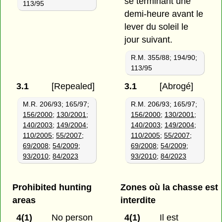
se terminant une
113/95
demi-heure avant le
lever du soleil le
jour suivant.
R.M. 355/88; 194/90;
113/95
3.1
[Repealed]
3.1
[Abrogé]
M.R. 206/93; 165/97;
R.M. 206/93; 165/97;
156/2000
;
130/2001
;
156/2000
;
130/2001
;
140/2003
;
149/2004
;
140/2003
;
149/2004
;
110/2005
;
55/2007
;
110/2005
;
55/2007
;
69/2008
;
54/2009
;
69/2008
;
54/2009
;
93/2010
;
84/2023
93/2010
;
84/2023
Prohibited hunting
Zones où la chasse est
areas
interdite
4(1)
No person
4(1)
Il est