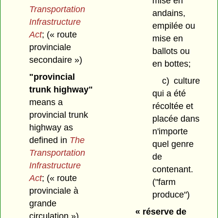
mise en
Transportation
andains,
Infrastructure
empilée ou
Act
;
(« route
mise en
provinciale
ballots ou
secondaire »)
en bottes;
"provincial
c)
culture
trunk highway"
qui a été
means a
récoltée et
provincial trunk
placée dans
highway as
n'importe
defined in
The
quel genre
Transportation
de
Infrastructure
contenant.
Act
;
(« route
("farm
provinciale à
produce")
grande
« réserve de
circulation »)