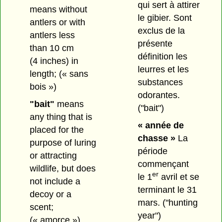
qui sert à attirer
means without
le gibier. Sont
antlers or with
exclus de la
antlers less
présente
than 10 cm
définition les
(4 inches) in
leurres et les
length;
(« sans
substances
bois »)
odorantes.
"bait"
means
("bait")
any thing that is
« année de
placed for the
chasse »
La
purpose of luring
période
or attracting
commençant
wildlife, but does
er
le 1
avril et se
not include a
terminant le 31
decoy or a
mars.
("hunting
scent;
year")
(« amorce »)