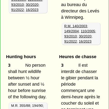
au bureau du
93/2010
;
30/2020
;
91/2022
;
16/2023
directeur des Levés
à Winnipeg.
R.M. 140/2003
;
149/2004
;
110/2005
;
93/2010
;
30/2020
;
91/2022
;
16/2023
Hunting hours
Heures de chasse
3
No person
3
Il est
shall hunt wildlife
interdit de chasser
between ½ hour
le gibier pendant la
after sunset and ½
période
hour before sunrise
commençant une
of the following day.
demi-heure après le
coucher du soleil et
M.R. 355/88; 194/90;