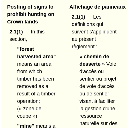
Posting of signs to
Affichage de panneaux
prohibit hunting on
2.1(1)
Les
Crown lands
définitions qui
2.1(1)
In this
suivent s'appliquent
section,
au présent
règlement :
"forest
harvested area"
« chemin de
means an area
desserte »
Voie
from which
d'accès ou
timber has been
sentier ou projet
removed as a
de voie d'accès
result of a timber
ou de sentier
operation;
visant à faciliter
(« zone de
la gestion d'une
coupe »)
ressource
naturelle sur des
"mine"
means a