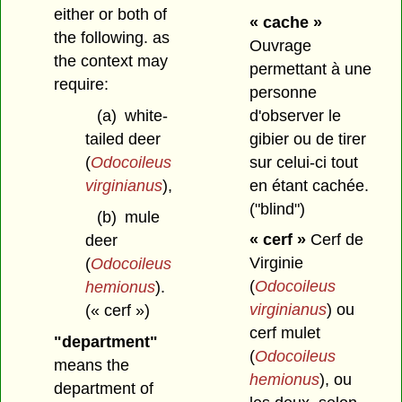
either or both of
« cache »
the following. as
Ouvrage
the context may
permettant à une
require:
personne
d'observer le
(a)
white-
gibier ou de tirer
tailed deer
sur celui-ci tout
(
Odocoileus
en étant cachée.
virginianus
),
("blind")
(b)
mule
« cerf »
Cerf de
deer
Virginie
(
Odocoileus
(
Odocoileus
hemionus
).
virginianus
) ou
(« cerf »)
cerf mulet
"department"
(
Odocoileus
means the
hemionus
), ou
department of