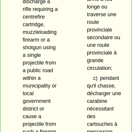
discharge a
longe ou
rifle requiring a
traverse une
centrefire
route
cartridge,
provinciale
muzzleloading
secondaire ou
firearm or a
une route
shotgun using
provinciale à
a single
grande
projectile from
circulation;
a public road
within a
c)
pendant
municipality or
qu'il chasse,
local
décharger une
government
carabine
district or
nécessitant
cause a
des
projectile from
cartouches à
such a firearm
percussion