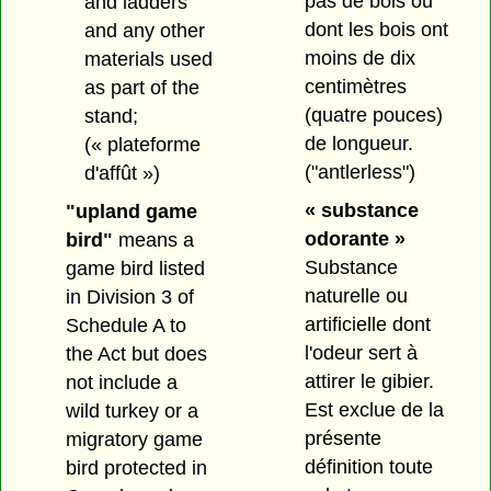
pas de bois ou
and ladders
dont les bois ont
and any other
moins de dix
materials used
centimètres
as part of the
(quatre pouces)
stand;
de longueur.
(« plateforme
("antlerless")
d'affût »)
« substance
"upland game
odorante »
bird"
means a
Substance
game bird listed
naturelle ou
in Division 3 of
artificielle dont
Schedule A to
l'odeur sert à
the Act but does
attirer le gibier.
not include a
Est exclue de la
wild turkey or a
présente
migratory game
définition toute
bird protected in