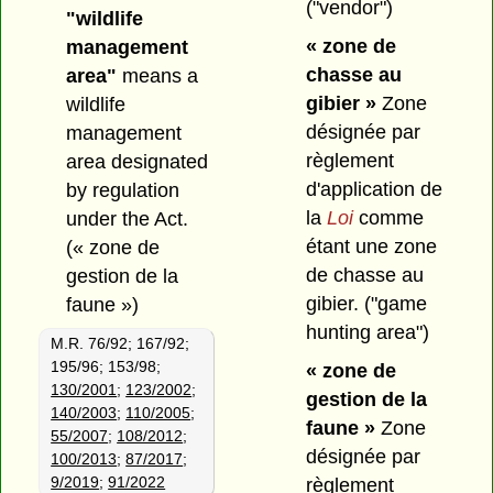
("vendor")
"wildlife
« zone de
management
chasse au
area"
means a
gibier »
Zone
wildlife
désignée par
management
règlement
area designated
d'application de
by regulation
la
Loi
comme
under the Act.
étant une zone
(« zone de
de chasse au
gestion de la
gibier.
("game
faune »)
hunting area")
M.R. 76/92; 167/92;
195/96; 153/98;
« zone de
130/2001
;
123/2002
;
gestion de la
140/2003
;
110/2005
;
faune »
Zone
55/2007
;
108/2012
;
désignée par
100/2013
;
87/2017
;
9/2019
;
91/2022
règlement