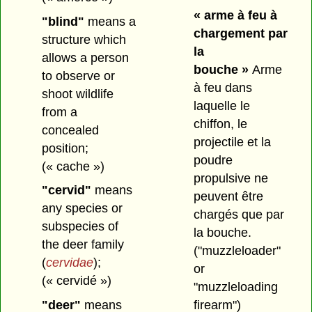
« arme à feu à
"blind"
means a
chargement par
structure which
la
allows a person
bouche »
Arme
to observe or
à feu dans
shoot wildlife
laquelle le
from a
chiffon, le
concealed
projectile et la
position;
poudre
(« cache »)
propulsive ne
"cervid"
means
peuvent être
any species or
chargés que par
subspecies of
la bouche.
the deer family
("muzzleloader"
(
cervidae
);
or
(« cervidé »)
"muzzleloading
firearm")
"deer"
means