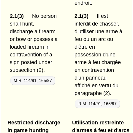
endroit.
2.1(3)
No person
2.1(3)
Il est
shall hunt,
interdit de chasser,
discharge a firearm
d'utiliser une arme à
or bow or possess a
feu ou un arc ou
loaded firearm in
d'être en
contravention of a
possession d'une
sign posted under
arme à feu chargée
subsection (2).
en contravention
d'un panneau
M.R. 114/91; 165/97
affiché en vertu du
paragraphe (2).
R.M. 114/91; 165/97
Restricted discharge
Utilisation restreinte
in game hunting
d'armes à feu et d'arcs