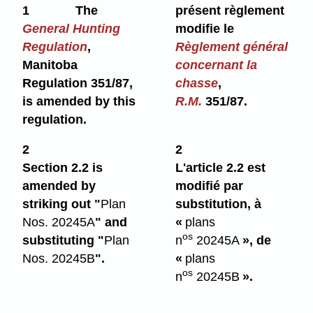
1
The
présent règlement
General Hunting
modifie le
Regulation
,
Règlement général
Manitoba
concernant la
Regulation 351/87,
chasse
,
is amended by this
R.M.
351/87.
regulation.
2
2
Section 2.2 is
L'article 2.2 est
amended by
modifié par
striking out "
Plan
substitution, à
Nos. 20245A
" and
«
plans
os
substituting "
Plan
n
20245A
», de
Nos. 20245B
".
«
plans
os
n
20245B
».