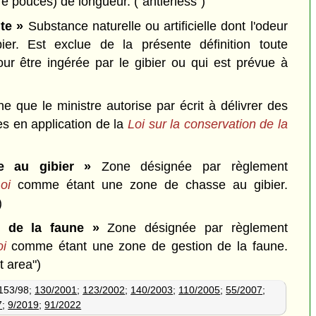
tre pouces) de longueur.
("antlerless")
te »
Substance naturelle ou artificielle dont l'odeur
bier. Est exclue de la présente définition toute
r être ingérée par le gibier ou qui est prévue à
 que le ministre autorise par écrit à délivrer des
es en application de la
Loi sur la conservation de la
e au gibier »
Zone désignée par règlement
oi
comme étant une zone de chasse au gibier.
)
 de la faune »
Zone désignée par règlement
oi
comme étant une zone de gestion de la faune.
t area")
 153/98;
130/2001
;
123/2002
;
140/2003
;
110/2005
;
55/2007
;
7
;
9/2019
;
91/2022