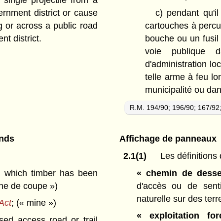
single projectile from a
ernment district or cause
c)
pendant qu'i
g or across a public road
cartouches à percu
nt district.
bouche ou un fusil
voie publique d
d'administration lo
telle arme à feu l
municipalité ou dans
R.M. 194/90; 196/90; 167/92
ands
Affichage de panneaux
2.1(1)
Les définitions
 which timber has been
« chemin de desse
ne de coupe »)
d'accès ou de senti
naturelle sur des ter
Act
;
(« mine »)
« exploitation for
ed access road or trail