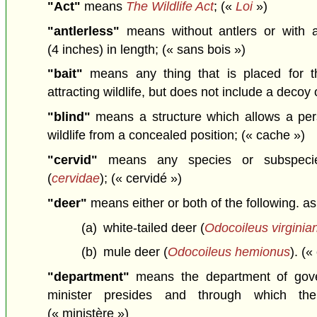
"Act"
means
The Wildlife Act
;
(«
Loi
»)
"antlerless"
means without antlers or with a
(4 inches) in length;
(« sans bois »)
"bait"
means any thing that is placed for t
attracting wildlife, but does not include a decoy
"blind"
means a structure which allows a per
wildlife from a concealed position;
(« cache »)
"cervid"
means any species or subspeci
(
cervidae
);
(« cervidé »)
"deer"
means either or both of the following. a
(a)
white-tailed deer (
Odocoileus virginia
(b)
mule deer (
Odocoileus hemionus
).
(« 
"department"
means the department of gov
minister presides and through which the
(« ministère »)