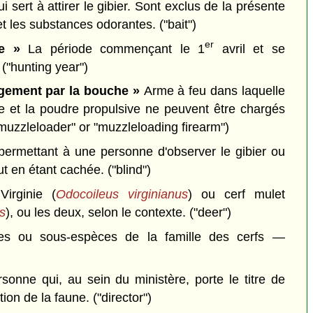
 sert à attirer le gibier. Sont exclus de la présente
s et les substances odorantes.
("bait")
er
se »
La période commençant le 1
avril et se
.
("hunting year")
rgement par la bouche »
Arme à feu dans laquelle
tile et la poudre propulsive ne peuvent être chargés
muzzleloader" or "muzzleloading firearm")
ermettant à une personne d'observer le gibier ou
tout en étant cachée.
("blind")
irginie (
Odocoileus virginianus
) ou cerf mulet
s
), ou les deux, selon le contexte.
("deer")
es ou sous-espèces de la famille des cerfs —
sonne qui, au sein du ministère, porte le titre de
ction de la faune.
("director")