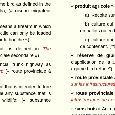
e bird as defined in the
« produit agricole »
da);
(« oiseau migrateur
a)
Récolte sur
b)
culture qu
eans a firearm in which
en ballots ou en 
ctile can only be loaded
c)
culture qui
r la bouche »)
de contenant.
("
ad as defined in
The
« réserve de gib
nciale secondaire »)
d'application de la
L
cial trunk highway as
("game bird refuge")
ct
;
(« route provinciale à
« route provinciale
sur les infrastructure
that is intended to lure
« route provincial
ude any substance that is
infrastructures de tra
wildlife;
(« substance
« sans bois »
Animal