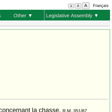
A
Français
A
A
s
Other ▼
Legislative Assembly ▼
concernant la chasse,
R.M. 351/87