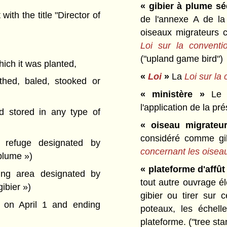
« gibier à plume sé
ith the title "Director of
de l'annexe A de l
oiseaux migrateurs 
Loi sur la conventi
("upland game bird")
which it was planted,
«
Loi
»
La
Loi sur la
hed, baled, stooked or
« ministère »
Le 
l'application de la pré
d stored in any type of
« oiseau migrateu
considéré comme gib
efuge designated by
concernant les oisea
 plume »)
« plateforme d'affût
g area designated by
tout autre ouvrage é
ibier »)
gibier ou tirer sur c
 on April 1 and ending
poteaux, les échell
plateforme.
("tree sta