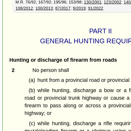
M.R. 76/92; 167/92; 195/96; 153/98;
130/2001
;
123/2002
;
140
108/2012
;
100/2013
;
87/2017
;
9/2019
;
91/2022
PART II
GENERAL HUNTING REQUI
Hunting or discharge of firearm from roads
2
No person shall
(a)
hunt from a provincial road or provincial
(b)
while hunting, discharge a bow or a f
road or provincial trunk highway or cause a 
firearm to pass along or across a provincial
highway; or
(c)
while hunting, discharge a rifle requiri