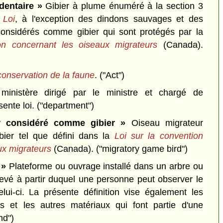
dentaire »
Gibier à plume énuméré à la section 3
a
Loi
, à l'exception des dindons sauvages et des
considérés comme gibier qui sont protégés par la
on concernant les oiseaux migrateurs
(Canada).
 conservation de la faune
.
("Act")
ministère dirigé par le ministre et chargé de
sente loi.
("department")
r considéré comme gibier »
Oiseau migrateur
ier tel que défini dans la
Loi sur la convention
ux migrateurs
(Canada).
("migratory game bird")
 »
Plateforme ou ouvrage installé dans un arbre ou
levé à partir duquel une personne peut observer le
elui-ci. La présente définition vise également les
es et les autres matériaux qui font partie d'une
nd")