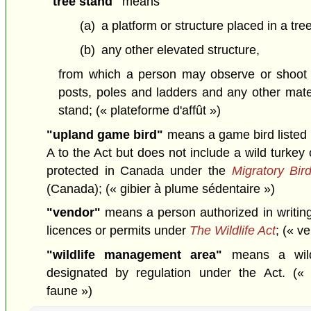
"tree stand"
means
(a)
a platform or structure placed in a tree
(b)
any other elevated structure,
from which a person may observe or shoot wi
posts, poles and ladders and any other mater
stand;
(« plateforme d'affût »)
"upland game bird"
means a game bird listed 
A to the Act but does not include a wild turkey
protected in Canada under the
Migratory Bir
(Canada);
(« gibier à plume sédentaire »)
"vendor"
means a person authorized in writing
licences or permits under
The Wildlife Act
;
(« ve
"wildlife management area"
means a wild
designated by regulation under the Act.
(«
faune »)