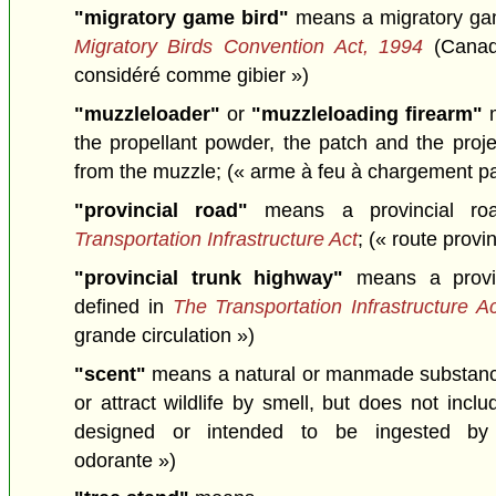
"migratory game bird"
means a migratory gam
Migratory Birds Convention Act, 1994
(Cana
considéré comme gibier »)
"muzzleloader"
or
"muzzleloading firearm"
m
the propellant powder, the patch and the proje
from the muzzle;
(« arme à feu à chargement pa
"provincial road"
means a provincial ro
Transportation Infrastructure Act
;
(« route provi
"provincial trunk highway"
means a provin
defined in
The Transportation Infrastructure A
grande circulation »)
"scent"
means a natural or manmade substance 
or attract wildlife by smell, but does not incl
designed or intended to be ingested by 
odorante »)