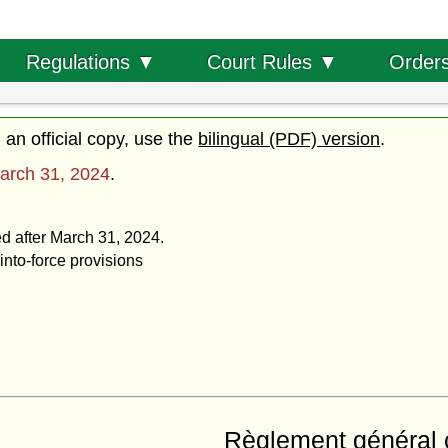
Order
Regulations ▼
Court Rules ▼
d an official copy, use the
bilingual (PDF) version
.
arch 31, 2024
.
ed after March 31, 2024.
into-force provisions
Règlement général 