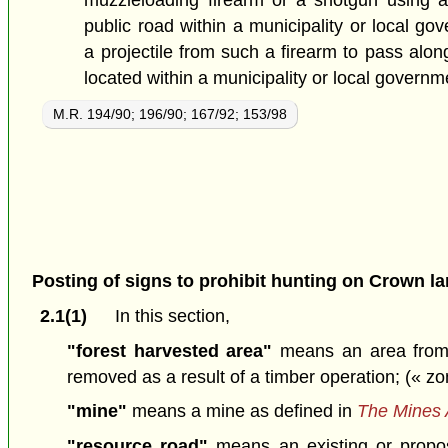
muzzleloading firearm or a shotgun using a 
public road within a municipality or local gov
a projectile from such a firearm to pass alon
located within a municipality or local governme
M.R. 194/90; 196/90; 167/92; 153/98
Posting of signs to prohibit hunting on Crown l
2.1(1)
In this section,
"forest harvested area"
means an area from
removed as a result of a timber operation;
(« zo
"mine"
means a mine as defined in
The Mines 
"resource road"
means an existing or propos