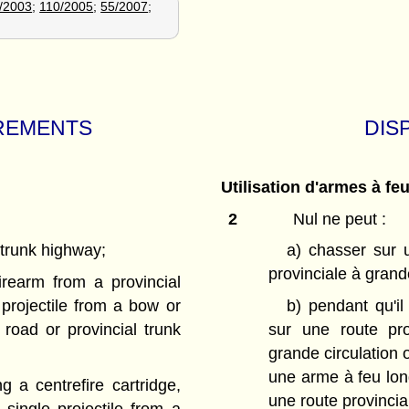
/2003
;
110/2005
;
55/2007
;
REMENTS
DIS
Utilisation d'armes à feu
2
Nul ne peut :
 trunk highway;
a)
chasser sur 
provinciale à grande
irearm from a provincial
projectile from a bow or
b)
pendant qu'il
 road or provincial trunk
sur une route pro
grande circulation 
une arme à feu lon
ng a centrefire cartridge,
une route provincia