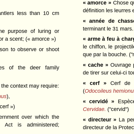
« amorce »
Chose qui
définition les leurre
ntlers less than 10 cm
« année de chas
terminant le 31 mars
he purpose of luring or
 or a scent;
(« amorce »)
« arme à feu à cha
le chiffon, le projec
son to observe or shoot
que par la bouche.
("
« cache »
Ouvrage p
es of the deer family
de tirer sur celui-ci 
« cerf »
Cerf de V
s the context may require:
(
Odocoileus hemionu
nus
),
« cervidé »
Espèc
cerf »)
Cervidae.
("cervid")
ernment over which the
« directeur »
La per
 Act is administered;
directeur de la Prote