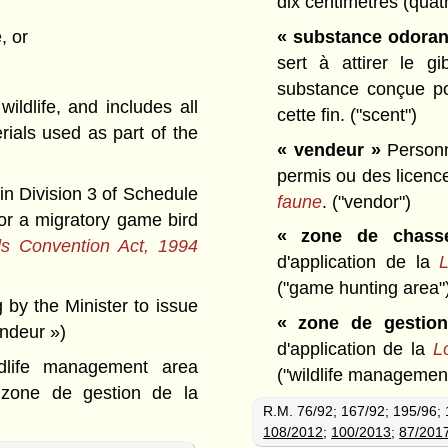
dix centimètres (qua
« substance odoran
, or
sert à attirer le gi
substance conçue pou
ldlife, and includes all
cette fin.
("scent")
ials used as part of the
« vendeur »
Personne
permis ou des licenc
in Division 3 of Schedule
faune
.
("vendor")
 or a migratory game bird
« zone de chass
ds Convention Act, 1994
d'application de la
L
("game hunting area"
 by the Minister to issue
« zone de gestion
ndeur »)
d'application de la
L
life management area
("wildlife managemen
 zone de gestion de la
R.M. 76/92; 167/92; 195/96;
108/2012
;
100/2013
;
87/201