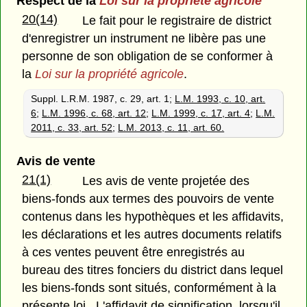
Respect de la
Loi sur la propriété agricole
20(14)
Le fait pour le registraire de district
d'enregistrer un instrument ne libère pas une
personne de son obligation de se conformer à
la
Loi sur la propriété agricole
.
Suppl. L.R.M. 1987, c. 29, art. 1;
L.M. 1993, c. 10, art.
6
;
L.M. 1996, c. 68, art. 12
;
L.M. 1999, c. 17, art. 4
;
L.M.
2011, c. 33, art. 52
;
L.M. 2013, c. 11, art. 60.
Avis de vente
21(1)
Les avis de vente projetée des
biens-fonds aux termes des pouvoirs de vente
contenus dans les hypothèques et les affidavits,
les déclarations et les autres documents relatifs
à ces ventes peuvent être enregistrés au
bureau des titres fonciers du district dans lequel
les biens-fonds sont situés, conformément à la
présente loi. L'affidavit de signification, lorsqu'il