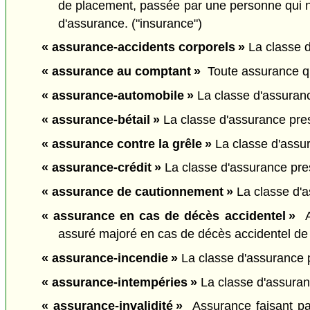
de placement, passée par une personne qui n'es
d'assurance. ("insurance")
« assurance-accidents corporels »
La classe d
« assurance au comptant »
Toute assurance qui
« assurance-automobile »
La classe d'assuranc
« assurance-bétail »
La classe d'assurance pres
« assurance contre la grêle »
La classe d'assur
« assurance-crédit »
La classe d'assurance presc
« assurance de cautionnement »
La classe d'a
« assurance en cas de décès accidentel »
As
assuré majoré en cas de décès accidentel de l
« assurance-incendie »
La classe d'assurance pr
« assurance-intempéries »
La classe d'assuranc
« assurance-invalidité »
Assurance faisant part