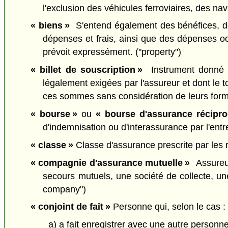
l'exclusion des véhicules ferroviaires, des na
« biens »
S'entend également des bénéfices, des 
dépenses et frais, ainsi que des dépenses oc
prévoit expressément. ("property")
« billet de souscription »
Instrument donné e
légalement exigées par l'assureur et dont le
ces sommes sans considération de leurs form
« bourse »
ou
« bourse d'assurance récipr
d'indemnisation ou d'interassurance par l'ent
« classe »
Classe d'assurance prescrite par les r
« compagnie d'assurance mutuelle »
Assureur 
secours mutuels, une société de collecte, un
company")
« conjoint de fait »
Personne qui, selon le cas :
a) a fait enregistrer avec une autre personne