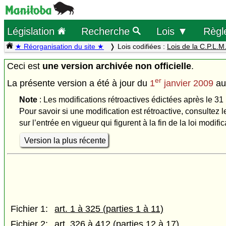
Législation
Recherche
Lois ▼
Règl
★ Réorganisation du site ★
Lois codifiées :
Lois de la C.P.L.M
Ceci est
une version archivée non officielle
.
er
La présente version a été à jour du
1
janvier 2009
a
Note
: Les modifications rétroactives édictées après le 31
Pour savoir si une modification est rétroactive, consultez l
sur l’entrée en vigueur qui figurent à la fin de la loi modific
Version la plus récente
Fichier 1:
art. 1 à 325 (parties 1 à 11)
Fichier 2:
art. 326 à 412 (parties 12 à 17)