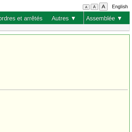
A
English
A
A
ordres et arrêtés
Autres ▼
Assemblée ▼