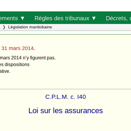
Décrets, 
ements ▼
Règles des tribunaux ▼
.
Législation manitobaine
u
31 mars 2014
.
 mars 2014 n’y figurent pas.
es dispositions
ative.
C.P.L.M. c. I40
Loi sur les assurances