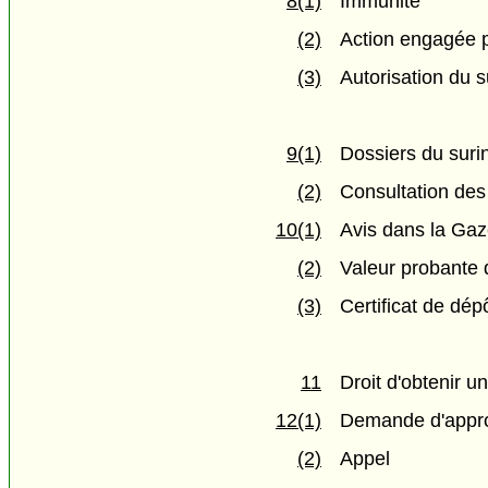
8(1)
Immunité
(2)
Action engagée p
(3)
Autorisation du 
9(1)
Dossiers du suri
(2)
Consultation des 
10(1)
Avis dans la Gaz
(2)
Valeur probante d
(3)
Certificat de dé
11
Droit d'obtenir u
12(1)
Demande d'appr
(2)
Appel