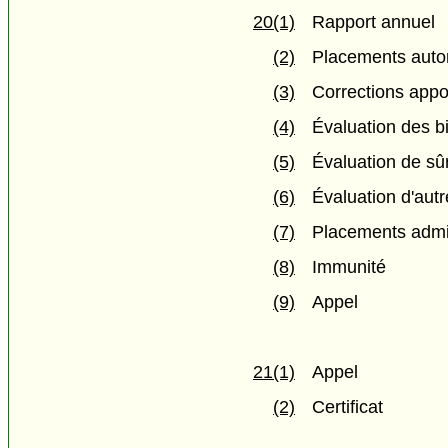
20(1)
Rapport annuel
(2)
Placements auto
(3)
Corrections appo
(4)
Évaluation des bi
(5)
Évaluation de sû
(6)
Évaluation d'aut
(7)
Placements admi
(8)
Immunité
(9)
Appel
21(1)
Appel
(2)
Certificat