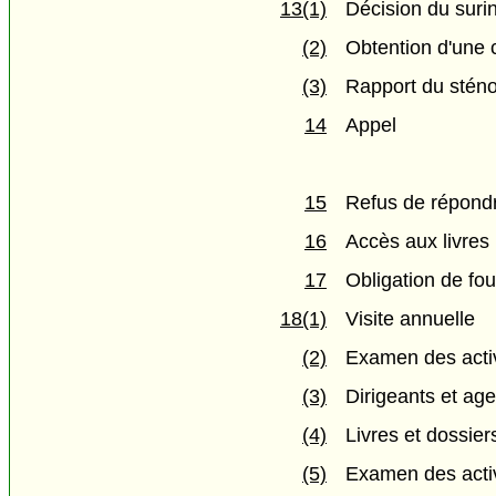
13(1)
Décision du suri
(2)
Obtention d'une 
(3)
Rapport du stén
14
Appel
15
Refus de répond
16
Accès aux livres
17
Obligation de fo
18(1)
Visite annuelle
(2)
Examen des activ
(3)
Dirigeants et age
(4)
Livres et dossier
(5)
Examen des activ