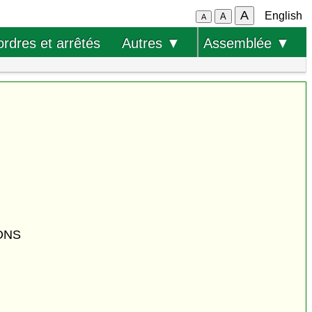
A
English
A
A
ordres et arrêtés
Autres ▼
Assemblée ▼
ONS