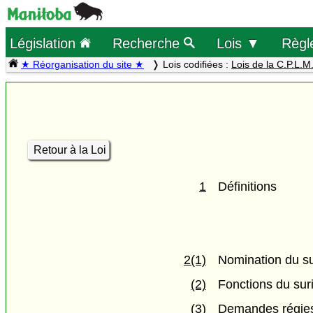
Législation
Recherche
Lois ▼
Règl
★ Réorganisation du site ★
Lois codifiées :
Lois de la C.P.L.M
Retour à la Loi
1
Définitions
2(1)
Nomination du su
(2)
Fonctions du sur
(3)
Demandes régies 