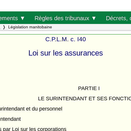
Décrets, 
ements ▼
Règles des tribunaux ▼
.
Législation manitobaine
C.P.L.M. c. I40
Loi sur les assurances
PARTIE I
LE SURINTENDANT ET SES FONCTI
rintendant et du personnel
intendant
par Loi sur les corporations