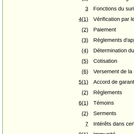
3
Fonctions du sur
4(1)
Vérification par
(2)
Paiement
(3)
Règlements d'app
(4)
Détermination d
(5)
Cotisation
(6)
Versement de la 
5(1)
Accord de garant
(2)
Règlements
6(1)
Témoins
(2)
Serments
7
Intérêts dans ce