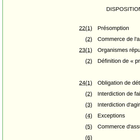
DISPOSITI
22(1)
Présomption
(2)
Commerce de l'a
23(1)
Organismes répu
(2)
Définition de « 
24(1)
Obligation de dét
(2)
Interdiction de 
(3)
Interdiction d'ag
(4)
Exceptions
(5)
Commerce d'assur
(6)