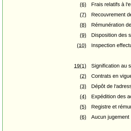
(6)
Frais relatifs à 
(7)
Recouvrement d
(8)
Rémunération des
(9)
Disposition des
(10)
Inspection effe
19(1)
Signification au 
(2)
Contrats en vigue
(3)
Dépôt de l'adres
(4)
Expédition des a
(5)
Registre et rému
(6)
Aucun jugement 