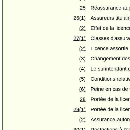
25
Réassurance aupr
26(1)
Assureurs titulai
(2)
Effet de la licenc
27(1)
Classes d'assur
(2)
Licence assortie
(3)
Changement des 
(4)
Le surintendant 
(5)
Conditions relati
(6)
Peine en cas de 
28
Portée de la lice
29(1)
Portée de la lice
(2)
Assurance-automo
30(1)
Restrictions à l'o