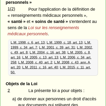
personnels »
1(2)
Pour l'application de la définition de
« renseignements médicaux personnels »,
« santé »
et
« soins de santé »
s'entendent au
sens de la
Loi sur les renseignements
médicaux personnels
.
L.M. 1998, c. 6, art. 13
;
L.M. 1999, c. 18, art. 13
;
L.M.
1999, c. 34, art. 7
;
L.M. 2001, c. 39, art. 31
;
L.M. 2002,
c. 49, art. 8
;
L.M. 2004, c. 16, art. 38
;
L.M. 2005, c. 8,
art. 16
;
L.M. 2005, c. 13, art. 13
;
L.M. 2006, c. 34, art.
258
;
L.M. 2008, c. 40, art. 2
;
L.M. 2008, c. 43, ann. A,
art. 20
;
L.M. 2011, c. 16, art. 40
;
L.M. 2015, c. 11, art.
50.
Objets de la Loi
2
La présente loi a pour objets :
a) de donner aux personnes un droit d'accès
aux documents qui relèvent des