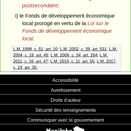
postsecondaire
;
i) le Fonds de développement économique
local prorogé en vertu de la
Loi sur le
Fonds de développement économique
local
.
L.M. 1998, c. 51, art. 10
;
L.M. 2002, c. 39, art. 531
;
L.M.
2004, c. 16, art. 45
;
L.M. 2006, c. 34, art. 264
;
L.M.
2011, c. 16, art. 47
;
L.M. 2015, c. 11, art. 55
;
L.M. 2017,
c. 19, art. 35.
Accessibilité
Avertissement
Droits d'auteur
Sécurité des renseignements
Communiquer avec le gouvernement