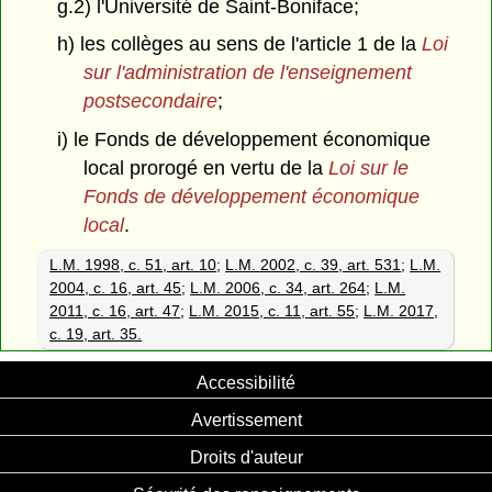
g.2) l'Université de Saint-Boniface;
h) les collèges au sens de l'article 1 de la
Loi
sur l'administration de l'enseignement
postsecondaire
;
i) le Fonds de développement économique
local prorogé en vertu de la
Loi sur le
Fonds de développement économique
local
.
L.M. 1998, c. 51, art. 10
;
L.M. 2002, c. 39, art. 531
;
L.M.
2004, c. 16, art. 45
;
L.M. 2006, c. 34, art. 264
;
L.M.
2011, c. 16, art. 47
;
L.M. 2015, c. 11, art. 55
;
L.M. 2017,
c. 19, art. 35.
Accessibilité
Avertissement
Droits d'auteur