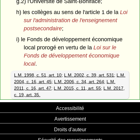
g.2) l'Université de Saint-Boniface;
h) les collèges au sens de l'article 1 de la
Loi
sur l'administration de l'enseignement
postsecondaire
;
i) le Fonds de développement économique
local prorogé en vertu de la
Loi sur le
Fonds de développement économique
local
.
L.M. 1998, c. 51, art. 10
;
L.M. 2002, c. 39, art. 531
;
L.M.
2004, c. 16, art. 45
;
L.M. 2006, c. 34, art. 264
;
L.M.
2011, c. 16, art. 47
;
L.M. 2015, c. 11, art. 55
;
L.M. 2017,
c. 19, art. 35.
Accessibilité
Avertissement
Droits d'auteur