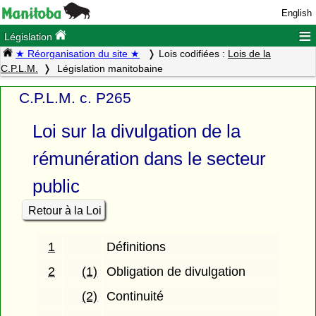
English
≡
Législation
★ Réorganisation du site ★
Lois codifiées :
Lois de la
C.P.L.M.
Législation manitobaine
C.P.L.M. c. P265
Loi sur la divulgation de la
rémunération dans le secteur
public
Retour à la Loi
1
Définitions
2
(1)
Obligation de divulgation
(2)
Continuité