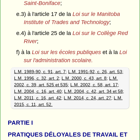
Saint-Boniface
;
e.3) à l'article 17 de la
Loi sur le Manitoba
Institute of Trades and Technology
;
e.4) à l'article 25 de la
Loi sur le Collège Red
River
;
f) à la
Loi sur les écoles publiques
et à la
Loi
sur l'administration scolaire.
L.M. 1989-90, c. 91, art. 7
;
L.M. 1991-92, c. 26, art. 53
;
L.M. 1996, c. 32, art. 2
;
L.M. 2000, c. 43, art. 8
;
L.M.
2002, c. 39, art. 525 et 535
;
L.M. 2002, c. 58, art. 17
;
L.M. 2004, c. 16, art. 40
;
L.M. 2004, c. 42, art. 34 et 58
;
L.M. 2011, c. 16, art. 42
;
L.M. 2014, c. 24, art. 27
;
L.M.
2015, c. 11, art. 52.
PARTIE
I
PRATIQUES DÉLOYALES DE TRAVAIL ET