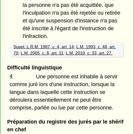
la personne n'a pas été acquittée, que
l'inculpation n'a pas été rejetée ou retirée
et qu'une suspension d'instance n'a pas
été inscrite à l'égard de l'instruction de
l'infraction.
Suppl. L.R.M. 1987, c. 4, art. 14
;
L.M. 1993, c. 48, art.
70
;
L.M. 2005, c. 8, art. 11
;
L.M. 2010, c. 33, art. 27.
Difficulté linguistique
4
Une personne est inhabile à servir
comme juré lors d'une instruction, lorsque la
langue dans laquelle cette instruction se
déroulera essentiellement ne peut être
comprise, parlée ou lue par cette personne.
Préparation du registre des jurés par le shérif
en chef