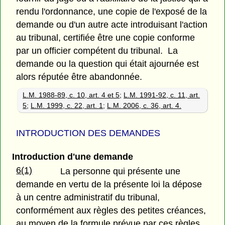
rendu l'ordonnance, une copie de l'exposé de la
demande ou d'un autre acte introduisant l'action
au tribunal, certifiée être une copie conforme
par un officier compétent du tribunal. La
demande ou la question qui était ajournée est
alors réputée être abandonnée.
L.M. 1988-89, c. 10, art. 4 et 5
;
L.M. 1991-92, c. 11, art.
5
;
L.M. 1999, c. 22, art. 1
;
L.M. 2006, c. 36, art. 4.
INTRODUCTION DES DEMANDES
Introduction d'une demande
6(1)
La personne qui présente une
demande en vertu de la présente loi la dépose
à un centre administratif du tribunal,
conformément aux règles des petites créances,
au moyen de la formule prévue par ces règles.