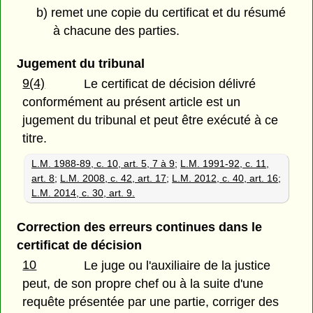
b) remet une copie du certificat et du résumé
à chacune des parties.
Jugement du tribunal
9(4)
Le certificat de décision délivré
conformément au présent article est un
jugement du tribunal et peut être exécuté à ce
titre.
L.M. 1988-89, c. 10, art. 5, 7 à 9
;
L.M. 1991-92, c. 11,
art. 8
;
L.M. 2008, c. 42, art. 17
;
L.M. 2012, c. 40, art. 16
;
L.M. 2014, c. 30, art. 9.
Correction des erreurs continues dans le
certificat de décision
10
Le juge ou l'auxiliaire de la justice
peut, de son propre chef ou à la suite d'une
requête présentée par une partie, corriger des