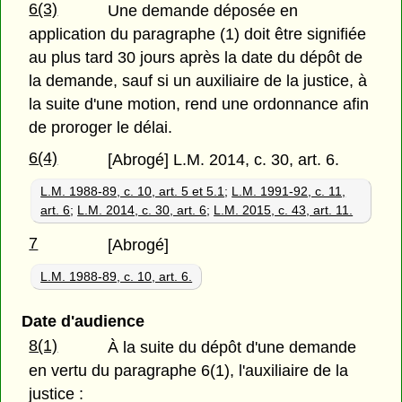
6(3)
Une demande déposée en
application du paragraphe (1) doit être signifiée
au plus tard 30 jours après la date du dépôt de
la demande, sauf si un auxiliaire de la justice, à
la suite d'une motion, rend une ordonnance afin
de proroger le délai.
6(4)
[Abrogé] L.M. 2014, c. 30, art. 6.
L.M. 1988-89, c. 10, art. 5 et 5.1
;
L.M. 1991-92, c. 11,
art. 6
;
L.M. 2014, c. 30, art. 6
;
L.M. 2015, c. 43, art. 11.
7
[Abrogé]
L.M. 1988-89, c. 10, art. 6.
Date d'audience
8(1)
À la suite du dépôt d'une demande
en vertu du paragraphe 6(1), l'auxiliaire de la
justice :