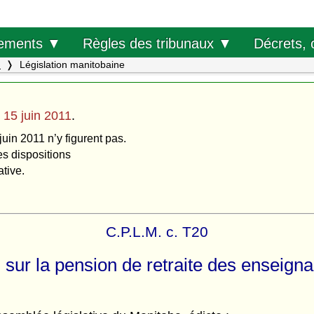
Décrets, 
ements ▼
Règles des tribunaux ▼
.
Législation manitobaine
u
15 juin 2011
.
juin 2011 n’y figurent pas.
es dispositions
ative.
C.P.L.M. c. T20
i sur la pension de retraite des enseigna