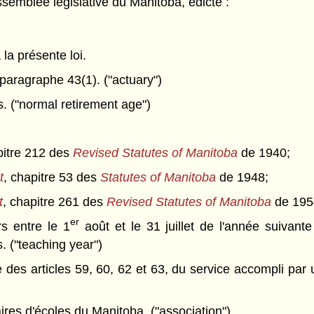
semblée législative du Manitoba, édicte :
 la présente loi.
aragraphe 43(1). ("actuary")
. ("normal retirement age")
pitre 212 des
Revised Statutes of Manitoba
de 1940;
t
, chapitre 53 des
Statutes of Manitoba
de 1948;
t
, chapitre 261 des
Revised Statutes of Manitoba
de 1954
er
s entre le 1
août et le 31 juillet de l'année suivante
. ("teaching year")
 des articles 59, 60, 62 et 63, du service accompli pa
es d'écoles du Manitoba. ("association")