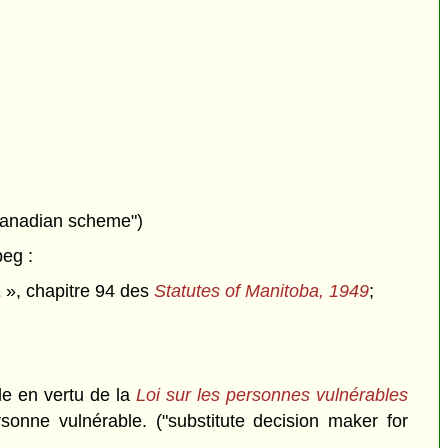
 Canadian scheme")
peg :
1
», chapitre 94 des
Statutes of Manitoba, 1949
;
e en vertu de la
Loi sur les personnes vulnérables
onne vulnérable. ("substitute decision maker for