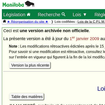
Législation
Recherche
Lois ▼
Règl
★ Réorganisation du site ★
Lois codifiées :
Lois de la C.P.L.M
Ceci est
une version archivée non officielle
.
er
La présente version a été à jour du
1
janvier 2009
a
Note
: Les modifications rétroactives édictées après le 15 
Pour savoir si une modification est rétroactive, consultez l
sur l’entrée en vigueur qui figurent à la fin de la loi modific
Version la plus récente
Lo
Table des matières