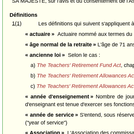
SA MAJESTÉ, sur l'avis et du consentement de l'As
Définitions
1(1)
Les définitions qui suivent s'appliquent à
« actuaire »
Actuaire nommé aux termes du p
« âge normal de la retraite »
L'âge de 71 ans
« ancienne loi »
Selon le cas :
a)
The Teachers' Retirement Fund Act
, cha
b)
The Teachers' Retirement Allowances Ac
c)
The Teachers' Retirement Allowances Ac
« année d'enseignement »
Nombre de jour
d'enseignant est tenue d'exercer ses fonctions
« année de service »
S'entend, sous réserve
("year of service")
« Association »
L'Association des commissair