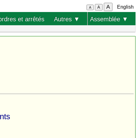
A
English
A
A
ordres et arrêtés
Autres ▼
Assemblée ▼
nts