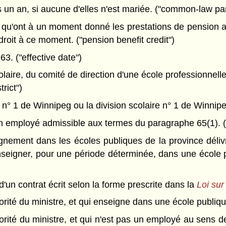
s un an, si aucune d'elles n'est mariée. ("common-law par
qu'ont à un moment donné les prestations de pension ain
droit à ce moment. ("pension benefit credit")
963. ("effective date")
laire, du comité de direction d'une école professionnelle 
trict")
e n° 1 de Winnipeg ou la division scolaire n° 1 de Winnipe
 employé admissible aux termes du paragraphe 65(1). ("
gnement dans les écoles publiques de la province délivré
 enseigner, pour une période déterminée, dans une école p
d'un contrat écrit selon la forme prescrite dans la
Loi sur
rité du ministre, et qui enseigne dans une école publiq
orité du ministre, et qui n'est pas un employé au sens d