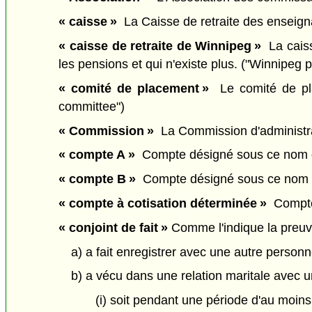
« caisse »
La Caisse de retraite des enseigna
« caisse de retraite de Winnipeg »
La caiss
les pensions et qui n'existe plus. ("Winnipeg 
« comité de placement »
Le comité de pla
committee")
« Commission »
La Commission d'administrat
« compte A »
Compte désigné sous ce nom da
« compte B »
Compte désigné sous ce nom da
« compte à cotisation déterminée »
Compte 
« conjoint de fait »
Comme l'indique la preuve
a) a fait enregistrer avec une autre personne
b) a vécu dans une relation maritale avec u
(i) soit pendant une période d'au moins t