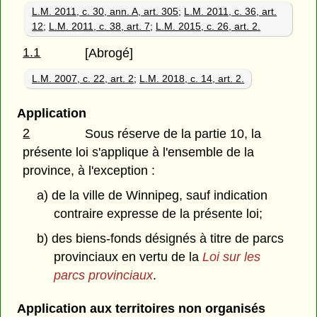
L.M. 2011, c. 30, ann. A, art. 305
;
L.M. 2011, c. 36, art.
12
;
L.M. 2011, c. 38, art. 7
;
L.M. 2015, c. 26, art. 2.
1.1
[Abrogé]
L.M. 2007, c. 22, art. 2
;
L.M. 2018, c. 14, art. 2.
Application
2
Sous réserve de la partie 10, la
présente loi s'applique à l'ensemble de la
province, à l'exception :
a) de la ville de Winnipeg, sauf indication
contraire expresse de la présente loi;
b) des biens-fonds désignés à titre de parcs
provinciaux en vertu de la
Loi sur les
parcs provinciaux
.
Application aux territoires non organisés